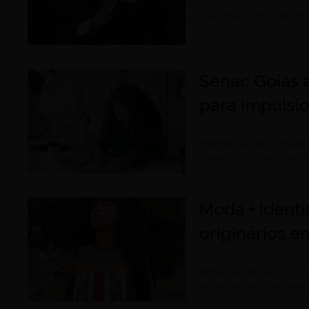
Exposição “John Gallian
acessórios, esboços, pro
Senac Goiás a
para impulsi
agosto 1, 2026
Paloma Gomes e Paolo P
e marcas de moda entre
Moda + Ident
originários e
julho 30, 2026
Segunda edição do MIG r
documentário e apresent