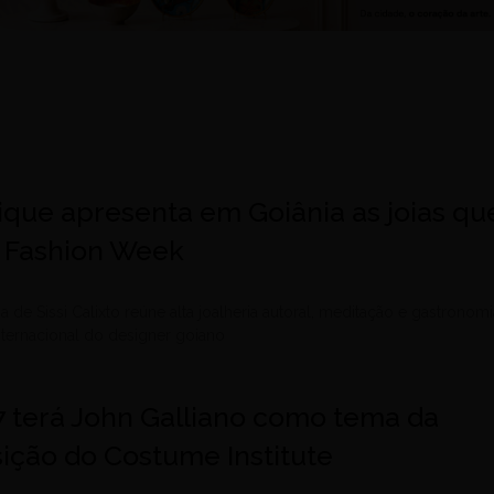
ique apresenta em Goiânia as joias qu
s Fashion Week
a de Sissi Calixto reúne alta joalheria autoral, meditação e gastronom
nternacional do designer goiano
7 terá John Galliano como tema da
ição do Costume Institute