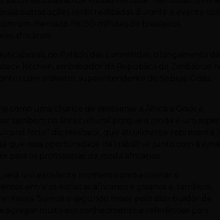
a
,
vários estilistas africanos irão ministrar mentorias on-lin
versas outras ações serão realizadas durante o evento co
 com um mercado de 150 milhões de brasileiros
es africanos.
uticabeiras, no Palácio das Esmeraldas, o lançamento d
hack Kitchen, embaixador da República do Zimbábue n
ontro com o diretor superintendente do Sebrae Goiás,
ria como uma chance de aproximar a África a Goiás e,
balhar também na área cultural porque a moda é um aspe
cultural forte” diz Meshack, que atualmente representa 
frisa que essa oportunidade de trabalhar junto com a Am
 para os profissionais de moda africanos.
 será um excelente momento para estreitar o
os entre os estilistas africanos e goianos e, também,
 enfatiza “Somos o segundo maior polo distribuidor de
vai agregar muito em conhecimento e referências para