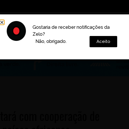
Decoração
Vida e Estilo
Cotidiano
Cultura
Gostaria de receber notificações da
Zelo?
Colunas
Não, obrigado.
Aceito
tará com cooperação de