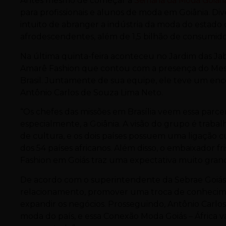
Antes mesmo de começar a
Semana da Moda Goian
para profissionais e alunos de moda em Goiânia. Di
intuito de abranger a indústria da moda do estado
afrodescendentes, além de 1,5 bilhão de consumidor
Na última quinta-feira aconteceu no Jardim das Jab
Amarê Fashion que contou com a presença do Mes
Brasil. Juntamente de sua equipe, ele teve um enc
Antônio Carlos de Souza Lima Neto.
“Os chefes das missões em Brasília veem essa parce
especialmente, a Goiânia. A visão do grupo é tra
de cultura, e os dois países possuem uma ligação 
dos 54 países africanos. Além disso, o embaixador 
Fashion em Goiás traz uma expectativa muito grande
De acordo com o superintendente da Sebrae Goiás,
relacionamento, promover uma troca de conheciment
expandir os negócios. Prosseguindo, Antônio Carlos
moda do país, e essa Conexão Moda Goiás – África 