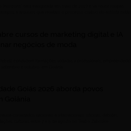
o: Horizons” será inaugurada em maio de 2027 e vai reunir roupas,
tótipos e arquivos que revelam o processo criativo do estilista britâ
bre cursos de marketing digital e IA
onar negócios de moda
etrelli conduzem formações voltadas a profissionais, empreendedo
 setembro e outubro, em Goiânia
idade Goiás 2026 aborda povos
m Goiânia
eúne convidados nacionais e internacionais, oficinas, debates,
ações culturais entre 7 e 9 de agosto no Teatro Zabriskie