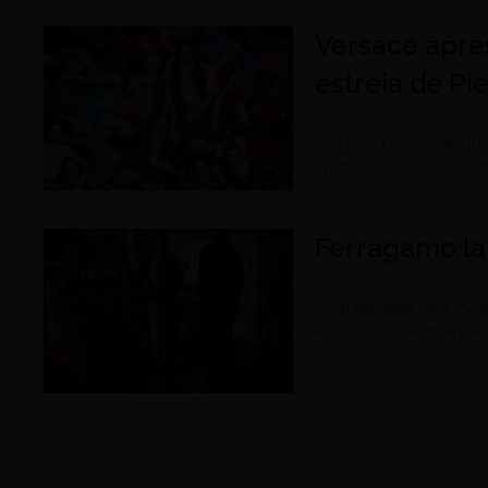
Versace apre
estreia de Pi
julho 30, 2026
“Versace Obsessed, Chap
criativa e faz referência
Ferragamo la
julho 30, 2026
Com entregas para todo 
acessórios e amplia a at