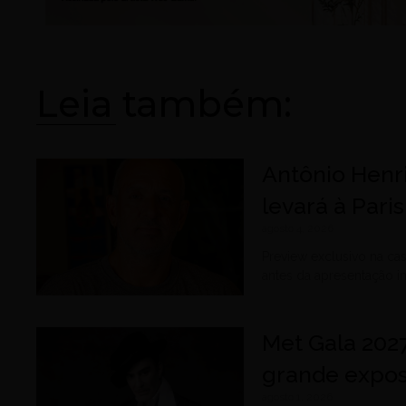
Leia também:
Antônio Henr
levará à Pari
agosto 4, 2026
Preview exclusivo na cas
antes da apresentação i
Met Gala 202
grande expos
agosto 1, 2026