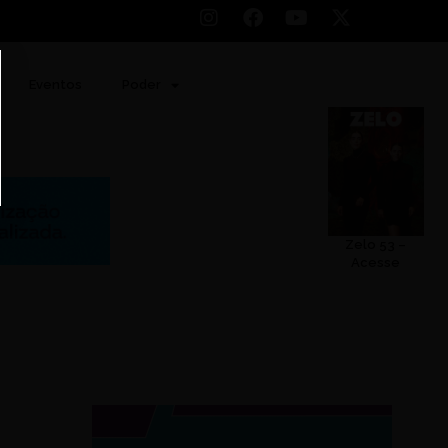
Eventos
Poder
Zelo 53 –
Acesse