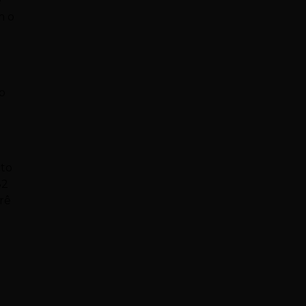
e
m o
a
o
cto
32
arê