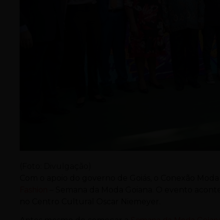
(Foto: Divulgação)
Com o apoio do governo de Goiás, o Conexão Moda Go
Fashion
– Semana da Moda Goiana. O evento acontece
no Centro Cultural Oscar Niemeyer.