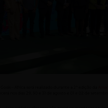
iás – África será realizado durante a 2ª edição da
Amar
rá nos dias 29, 30 e 31 de agosto e 01 e 02 de setembr