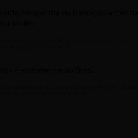
senta campanha de transição antes d
eter Mulier
ter II” marca a última campanha da maison antes da nova direção
 direta ao legado histórico da marca
nça e-commerce no Brasil
o país, plataforma reúne coleções de prêt-à-porter, bolsas, calçado
uação digital da grife no mercado brasileiro