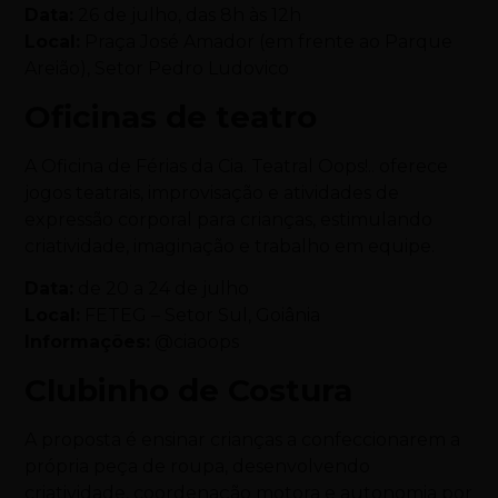
Data:
26 de julho, das 8h às 12h
Local:
Praça José Amador (em frente ao Parque
Areião), Setor Pedro Ludovico
Oficinas de teatro
A Oficina de Férias da Cia. Teatral Oops!.. oferece
jogos teatrais, improvisação e atividades de
expressão corporal para crianças, estimulando
criatividade, imaginação e trabalho em equipe.
Data:
de 20 a 24 de julho
Local:
FETEG – Setor Sul, Goiânia
Informações:
@ciaoops
Clubinho de Costura
A proposta é ensinar crianças a confeccionarem a
própria peça de roupa, desenvolvendo
criatividade, coordenação motora e autonomia por