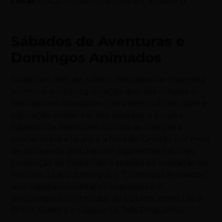
Local:
Praça 1 – Piso 1, Flamboyant Shopping
Sábados de Aventuras e
Domingos Animados
Durante o mês de julho, o Bougainville Shopping
promove uma programação gratuita voltada às
famílias com atividades que unem cultura, lazer e
educação ambiental. Aos sábados, o projeto
Sábados de Aventuras convida as crianças a
conhecerem a fauna e a flora do Cerrado por meio
de oficinas de pintura com pigmentos naturais,
confecção de fantoches e sessões de contação de
histórias. Já aos domingos, o “Domingos Animados”
leva espetáculos infantis inspirados em
personagens conhecidos do público, como
Lilo &
Stitch
,
Shrek
e o clássico
Os Três Porquinhos
.