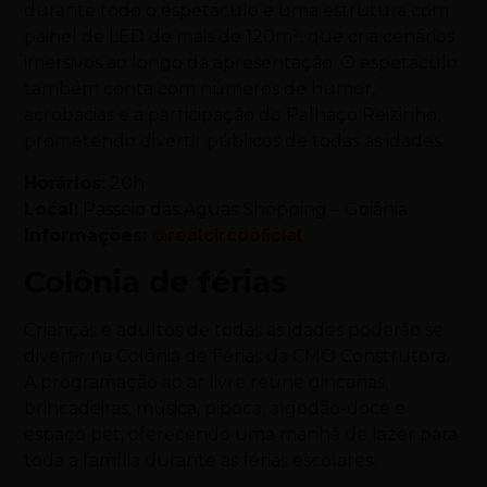
durante todo o espetáculo e uma estrutura com
painel de LED de mais de 120m², que cria cenários
imersivos ao longo da apresentação. O espetáculo
também conta com números de humor,
acrobacias e a participação do Palhaço Reizinho,
prometendo divertir públicos de todas as idades.
Horários:
20h
Local:
Passeio das Águas Shopping – Goiânia
Informações:
@realcircooficial
Colônia de férias
Crianças e adultos de todas as idades poderão se
divertir na Colônia de Férias da CMO Construtora.
A programação ao ar livre reúne gincanas,
brincadeiras, música, pipoca, algodão-doce e
espaço pet, oferecendo uma manhã de lazer para
toda a família durante as férias escolares.