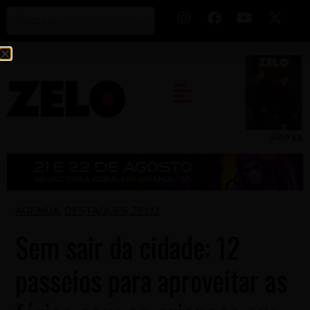
Zelo 53
AGENDA
,
DESTAQUES ZELO
Sem sair da cidade: 12
passeios para aproveitar as