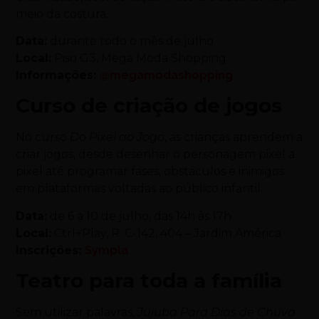
meio da costura.
Data:
durante todo o mês de julho
Local:
Piso G3, Mega Moda Shopping
Informações:
@megamodashopping
Curso de criação de jogos
No curso
Do Pixel ao Jogo
, as crianças aprendem a
criar jogos, desde desenhar o personagem pixel a
pixel até programar fases, obstáculos e inimigos
em plataformas
voltadas ao público infantil.
Data:
de 6 a 10 de julho, das 14h às 17h
Local:
Ctrl+Play, R. C-142, 404 – Jardim América
Inscrições:
Sympla
Teatro para toda a família
Sem utilizar palavras,
Jujuba Para Dias de Chuva