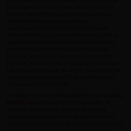
acompanha uma investigação criminal em uma
base brasileira no continente gelado. Após um
episódio de violência que transforma todos os
homens da estação em suspeitos, a
subcomandante Elisabeth, interpretada por
Andrea Beltrão, assume a missão de descobrir o
responsável pelo crime em meio ao isolamento
extremo. O elenco reúne ainda Marina Ruy
Barbosa, Leandra Leal, Antonio Calloni, Lázaro
Ramos e João Vitor Silva. O longa tem roteiro de
Claudia Jouvin, direção de Bruno Safadi e estreia
nos cinemas prevista para 17 de setembro, com
distribuição da Paris Filmes.
Um dos principais nomes da dramaturgia brasileira,
Marcos Caruso
receberá o Troféu Cidade de
Gramado pelos mais de 40 anos de carreira
dedicados ao teatro, à televisão e ao cinema. O
ator ficou conhecido por personagens marcantes
como Leleco, em
Avenida Brasil
, e Carlão, em