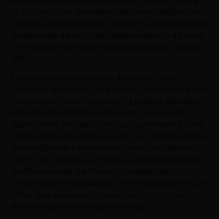
enfrenta conflitos familiares no interior do Ceará.
Já
Justino – Nos Bastidores do Reino
, dirigido por
José Eduardo Belmonte, mergulha nos bastidores
da ascensão de um líder religioso dentro de uma
poderosa igreja neopentecostal durante os anos
1980.
Entre as estreias em longa de ficção, Carlos
Segundo apresenta
Leite em Pó
, drama sobre um
músico que tenta reconstruir a própria vida após
uma tragédia familiar, enquanto Grace Passô
assina
Nosso Segredo
, obra que acompanha uma
família marcada pelo luto e por um mistério capaz
de transformar a forma como seus integrantes
lidam com a perda. Completa a competição
Pele
de Rinoceronte
, de Marcello Ludwig Maia,
ambientado na década de 1970 e inspirado em um
crime que ajudou a impulsionar os primeiros
debates sobre feminicídio no Brasil.