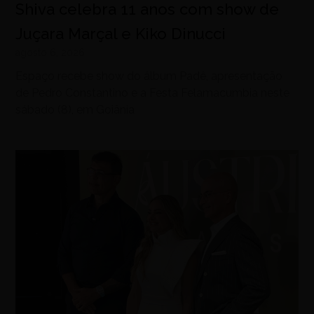
Shiva celebra 11 anos com show de
Juçara Marçal e Kiko Dinucci
agosto 6, 2026
Espaço recebe show do álbum Padê, apresentação
de Pedro Constantino e a Festa Felamacumbia neste
sábado (8), em Goiânia