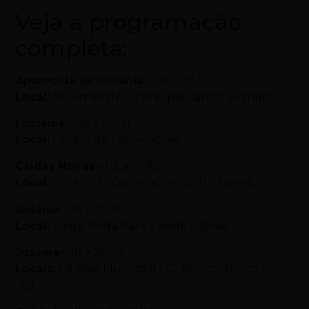
Veja a programação
completa:
Aparecida de Goiânia
– 04 a 07/10
Local:
No Anfiteatro Municipal Cantor Leandro
Luziânia
– 05 a 07/10
Local:
Centro de Convenções
Caldas Novas
– 05 a 07/10
Local:
Centro de Convenções da Rodoviária
Goiânia
– 18 a 20/10
Local:
Mega Moda Park e Sede Sebrae
Jussara
– 18 a 20/10
Locais:
Câmara Municipal / CEPI Dom Bosco /
UEG.