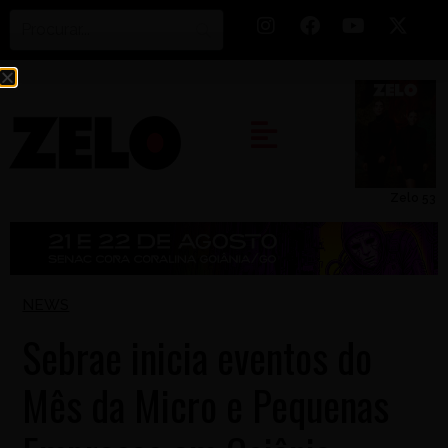
Zelo 53
NEWS
Sebrae inicia eventos do
Mês da Micro e Pequenas