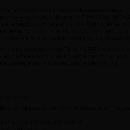
forçar a proteção de crianças e adolescentes contra a
is. A nova legislação, publicada no
Diário Oficial da Uni
onal de Prevenção e Combate ao Abuso e Exploração Sexual
ificativas no
Código Penal
, na
Lei dos Crimes Hediondos
e
ndo, por exemplo, as práticas de bullying e cyberbullyin
ntado pelo deputado Osmar Terra (MDB-RS) e
relatado n
 o texto também transforma em crimes hediondos vários
 a pornografia infantil, o sequestro e o incentivo à
mes hediondos:
mediar a participação de criança ou adolescente em imagen
gráfica com criança ou adolescente;
nças e adolescentes;