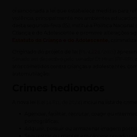
oi sancionada a lei que estabelece medidas para re
violência, principalmente nos ambientes educaciona
desta segunda-feira (15), institui a Política Naci
Criança e do Adolescente e promove alterações sign
Estatuto da Criança e do Adolescente
,
criminaliza
Originado do projeto de lei (
PL 4.224/2021
) aprese
Senado em dezembro pelo senador Dr. Hiran (PP-RR)
,
atos cometidos contra crianças e adolescentes, como
automutilação.
Crimes hediondos
A nova lei (
Lei 14.811, de 2024
) inclui na lista de cri
Agenciar, facilitar, recrutar, coagir ou inter
pornográficas;
Adquirir, possuir ou armazenar imagem porno
Sequestrar ou manter em cárcere privado cria