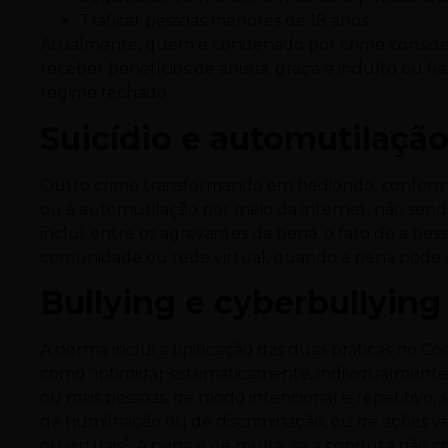
Traficar pessoas menores de 18 anos.
Atualmente, quem é condenado por crime consider
receber benefícios de anistia, graça e indulto ou f
regime fechado.
Suicídio e automutilaçã
Outro crime transformando em hediondo, conforme a 
ou à automutilação por meio da internet, não send
inclui, entre os agravantes da pena, o fato de a pes
comunidade ou rede virtual, quando a pena pode s
Bullying e cyberbullying
A norma inclui a tipificação das duas práticas no Có
como “intimidar sistematicamente, individualmente 
ou mais pessoas, de modo intencional e repetitivo,
de humilhação ou de discriminação, ou de ações verbais
ou virtuais”. A pena é de multa, se a conduta não co