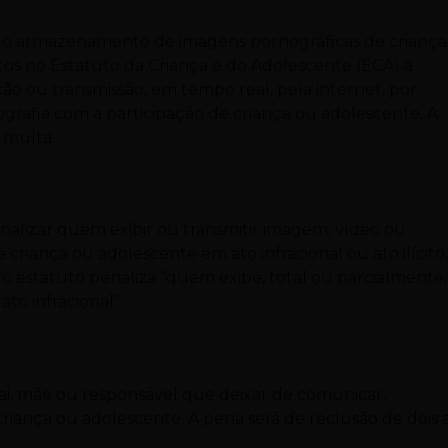
e o armazenamento de imagens pornográficas de criança
stos no Estatuto da Criança e do Adolescente (ECA) a
bição ou transmissão, em tempo real, pela internet, por
ografia com a participação de criança ou adolescente. A
 multa.
enalizar quem exibir ou transmitir imagem, vídeo ou
criança ou adolescente em ato infracional ou ato ilícito
o estatuto penaliza “quem exibe, total ou parcialmente,
to infracional”.
ai, mãe ou responsável que deixar de comunicar,
riança ou adolescente. A pena será de reclusão de dois 