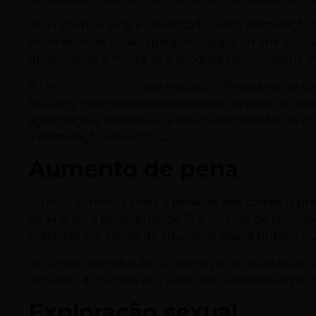
Já o cyberbullying é classificado como intimidação s
internet, rede social, aplicativos, jogos on-line ou 
quatro anos, e multa, se a conduta não constituir c
A
Lei 13.185, de 2015
, que instituiu o Programa de Co
bullying, mas não estabelecia punição específica pa
agremiações recreativas a assegurar medidas de co
à intimidação sistemática.
Aumento de pena
O texto aumenta ainda a pena de dois crimes já pr
de 14 anos, a pena atual, de 12 a 30 anos de reclus
praticado em escola de educação básica pública ou
Já o crime de indução ou instigação ao suicídio ou 
reclusão, duplicada se o autor for responsável por
Exploração sexual