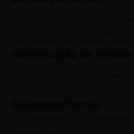
A lei ainda torna crime hediondo o agenciamento 
adolescentes. A norma inclui entre os crimes previ
exibição, transmissão, facilitação ou o auxílio à exi
aplicativos ou qualquer outro meio digital de porn
pena prevista é de quatro a oito anos de reclusão e
Identificação de infrator
A iniciativa também atualiza o texto do ECA para p
corrente de vídeo (compartilhamento sucessivo) de 
com multa de 3 a 20 salários mínimos. Atualmente, 
fotografia de criança ou adolescente envolvido em a
Desaparecimento
Outra medida inserida no ECA é a penalização de p
intencionalmente, à polícia o desaparecimento de c
quatro anos, mais multa.