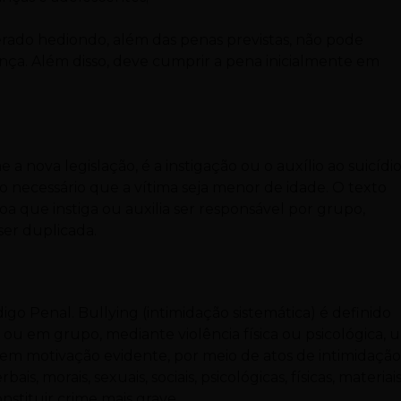
ado hediondo, além das penas previstas, não pode
iança. Além disso, deve cumprir a pena inicialmente em
o
nova legislação, é a instigação ou o auxílio ao suicídi
o necessário que a vítima seja menor de idade. O texto
soa que instiga ou auxilia ser responsável por grupo,
er duplicada.
digo Penal. Bullying (intimidação sistemática) é definido
ou em grupo, mediante violência física ou psicológica, 
 sem motivação evidente, por meio de atos de intimidação
, morais, sexuais, sociais, psicológicas, físicas, materiai
nstituir crime mais grave.