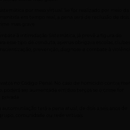
istemática por meio virtual. Se for realizado por meio da
transmitida em tempo real, a pena será de reclusão de dois
rime mais grave.
mbate à Intimidação Sistemática, já prevê a figura do
ra esse tipo de conduta, apenas obrigava escolas, clubes
nscientização, prevenção, diagnose e combate à violênci
evistos no Código Penal. No caso de homicídio contra me
ão, poderá ser aumentada em dois terços se o crime for
 privada.
à automutilação terá a pena atual, de dois a seis anos de
 grupo, comunidade ou rede virtuais.