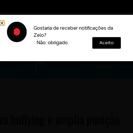
Decoração
Vida e Estilo
Cotidiano
Cultura
Gostaria de receber notificações da
Zelo?
Colunas
Não, obrigado.
Aceito
za bullying e amplia punição