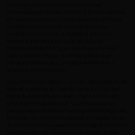
Realizado pela Criô Produtora Cultural,
comandada por Fausto Valle Jr. e Ricardo de Pina,
em parceria com Lori Canela, o evento reforça a
vocação de Pirenópolis como destino para
experiências culturais. A curadoria artística e
técnica é assinada pela União de Artistas
Independentes (U.A.I.), em parceria com Fred
Valle e Walter Villaça, reunindo artistas que
transitam entre o jazz, a música nordestina, o
groove e a improvisação.
Segundo Fausto Valle Jr., um dos idealizadores do
festival, a escolha do Casarão Serra do Ouro faz
parte da proposta de transformar o evento em
uma experiência sensorial “Queremos que as
pessoas saiam do festival com aquela sensação de
ter vivido um momento especial. O Casarão Serra
do Ouro tem uma característica mágica: é cercado
pela paisagem do Cerrado e, em agosto, os ipês