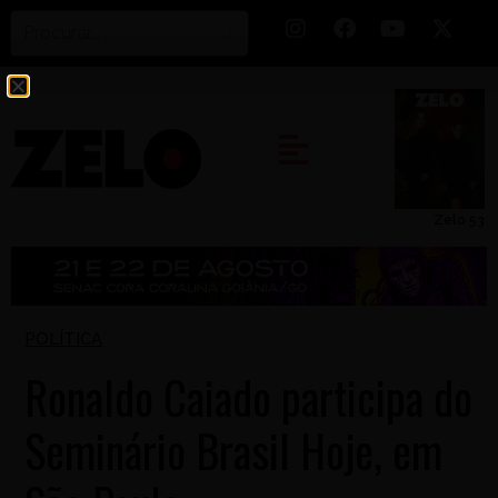
Zelo 53
POLÍTICA
Ronaldo Caiado participa do
Seminário Brasil Hoje, em