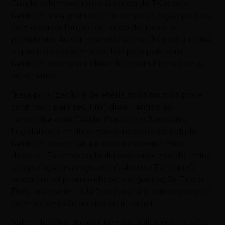
Caiado relembrou que, à época de JK, o país
também vivia grande clima de polarização política,
com diversas forças tentando derrubar o
presidente. Ao ser resolvida a crise, JK pediu calma
e que o deixassem trabalhar pelo país, sem
também promover clima de revanchismo contra
adversários.
“Essa polarização é deletéria, todo mundo pode
contribuir para seu fim”, disse Tarcísio ao
concordar com Caiado. Para ele, o Judiciário,
Legislativo, a mídia e mais setores da sociedade
também devem atuar para descomprimir o
debate. “Estamos cada dia mais próximos do limite,
a população não aguenta”, alertou Tarcísio. O
encontro foi promovido pela organização Esfera
Brasil, que se intitula “apartidária e independente”,
com transmissão ao vivo via internet.
Sobre desafios da segurança pública nos estados,