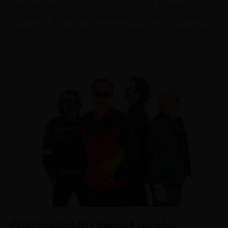
Espaço criado em colaboração com o Estúdio
Campana aposta em experiência imersiva inspirada na
natureza, no artesanato e no universo da joalheria de
luxo
Flamboyant In Concert recebe