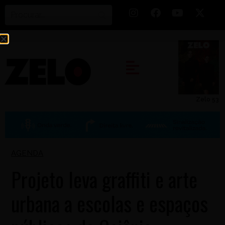
Zelo 53
AGENDA
Projeto leva graffiti e arte
urbana a escolas e espaços