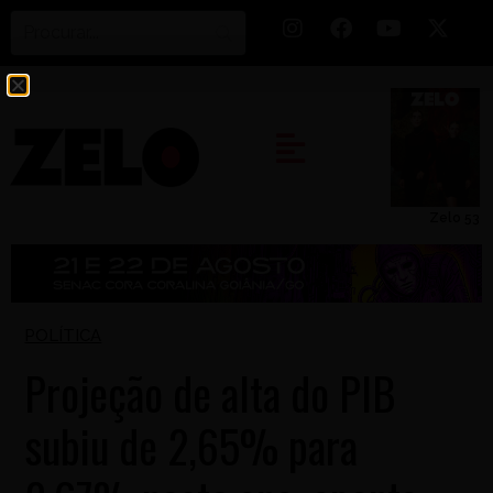
Zelo 53
POLÍTICA
Projeção de alta do PIB
subiu de 2,65% para