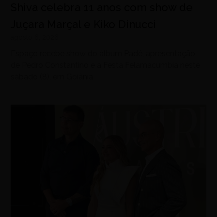
Shiva celebra 11 anos com show de
Juçara Marçal e Kiko Dinucci
agosto 6, 2026
Espaço recebe show do álbum Padê, apresentação
de Pedro Constantino e a Festa Felamacumbia neste
sábado (8), em Goiânia