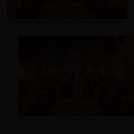
Procissão do Fogaréu(Foto: Hegon Corrêa e Júnior Guimarães)
Celebração é histórica na Cidade de Goiás e
perdura há mais de dois séculos. (Foto: Secom-
GO)