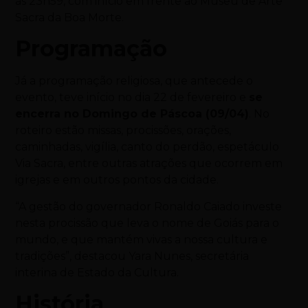
às 23h59, com início em frente ao Museu de Arte
Sacra da Boa Morte.
Programação
Já a programação religiosa, que antecede o
evento, teve início no dia 22 de fevereiro e
se
encerra no Domingo de Páscoa (09/04)
. No
roteiro estão missas, procissões, orações,
caminhadas, vigília, canto do perdão, espetáculo
Via Sacra, entre outras atrações que ocorrem em
igrejas e em outros pontos da cidade.
“A gestão do governador Ronaldo Caiado investe
nesta procissão que leva o nome de Goiás para o
mundo, e que mantém vivas a nossa cultura e
tradições”, destacou Yara Nunes, secretária
interina de Estado da Cultura.
História