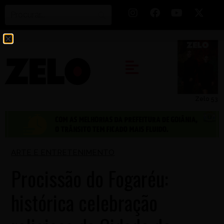
Zelo 53
ARTE E ENTRETENIMENTO
Procissão do Fogaréu:
histórica celebração