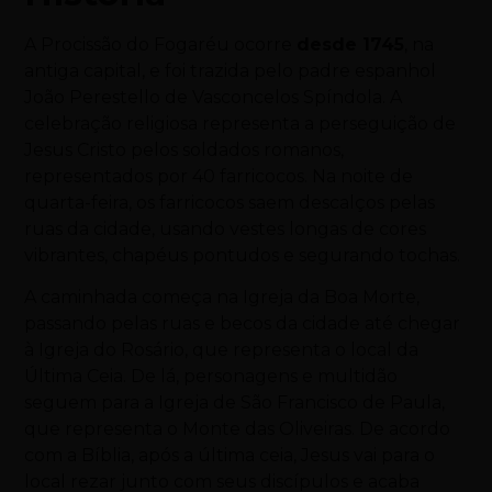
A Procissão do Fogaréu ocorre
desde 1745
, na
antiga capital, e foi trazida pelo padre espanhol
João Perestello de Vasconcelos Spíndola. A
celebração religiosa repres
enta a perseguição de
Jesus Cristo pelos soldados romanos,
representados por 40 farricocos. Na noite de
quarta-feira, os farricocos saem descalços pelas
ruas da cidade, usando vestes longas de cores
vibrantes, chapéus pontudos e segurando tochas.
A caminhada começa na Igreja da Boa Morte,
passando pelas ruas e becos da cidade até chegar
à Igreja do Rosário, que representa o local da
Última Ceia. De lá, personagens e multidão
seguem para a Igreja de São Francisco de Paula,
que representa o Monte das Oliveiras. De acordo
com a Bíblia, após a última ceia, Jesus vai para o
local rezar junto com seus discípulos e acaba