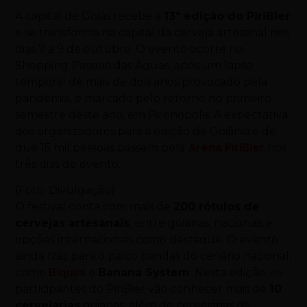
A capital de Goiás recebe a
13ª edição do PiriBier
e se transforma na capital da cerveja artesanal nos
dias 7 a 9 de outubro. O evento ocorre no
Shopping Passeio das Águas, após um lapso
temporal de mais de dois anos provocado pela
pandemia, e marcado pelo retorno no primeiro
semestre deste ano, em Pirenópolis. A expectativa
dos organizadores para a edição de Goiânia é de
que 15 mil pessoas passem pela
Arena PiriBier
nos
três dias de evento.
(Foto: Divulgação)
O festival conta com mais de
200 rótulos de
cervejas artesanais
, entre goianas, nacionais e
opções internacionais como destaque. O evento
ainda traz para o palco bandas do cenário nacional,
como
Biquini
e
Banana System
. Nesta edição, os
participantes do PiriBier vão conhecer mais de
10
cervejarias
goianas, além de cervejarias de