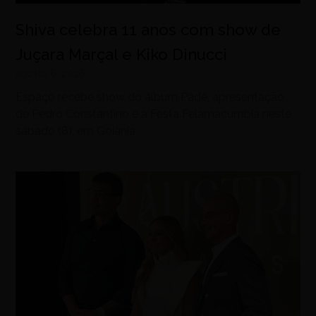
Shiva celebra 11 anos com show de
Juçara Marçal e Kiko Dinucci
agosto 6, 2026
Espaço recebe show do álbum Padê, apresentação
de Pedro Constantino e a Festa Felamacumbia neste
sábado (8), em Goiânia