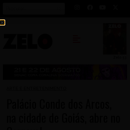
Zelo 53
ARTE E ENTRETENIMENTO
Palácio Conde dos Arcos,
na cidade de Goiás, abre no