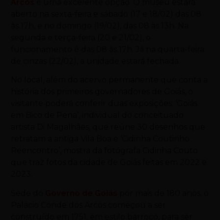
Arcos
é uma excelente opção. O museu estará
aberto na sexta-feira e sábado (17 e 18/02) das 08
às 17h, e no domingo (19/02), das 08 às 13h. Na
segunda e terça-feira (20 e 21/02), o
funcionamento é das 08 às 17h. Já na quarta-feira
de cinzas (22/02), a unidade estará fechada.
No local, além do acervo permanente que conta a
história dos primeiros governadores de Goiás, o
visitante poderá conferir duas exposições: ‘Goiás
em Bico de Pena’, individual do conceituado
artista Di Magalhães, que reúne 30 desenhos que
retratam a antiga Vila Boa e ‘Cidinha Coutinho
Reencontro’, mostra da fotógrafa Cidinha Couto
que traz fotos da cidade de Goiás feitas em 2022 e
2023.
Sede do
Governo de Goiás
por mais de 180 anos, o
Palácio Conde dos Arcos começou a ser
construído em 1751, em estilo barroco, para ser