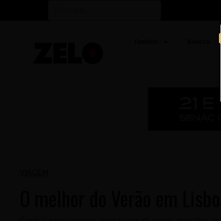
Fashion
Beleza
VIAGEM
O melhor do Verão em Lisbo
Capital portuguesa conta com diversas atrações ao 