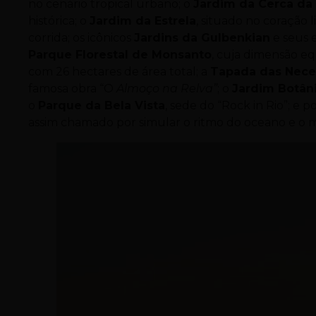
no cenário tropical urbano; o
Jardim da Cerca da
histórica; o
Jardim da Estrela
, situado no coração
corrida; os icônicos
Jardins da Gulbenkian
e seus 
Parque Florestal de Monsanto
, cuja dimensão eq
com 26 hectares de área total; a
Tapada das Nece
famosa obra “O
Almo
ç
o na Relva
”
; o
Jardim Botâni
o
Parque da Bela Vista
, sede do “Rock in Rio”; e p
assim chamado por simular o ritmo do oceano e o 