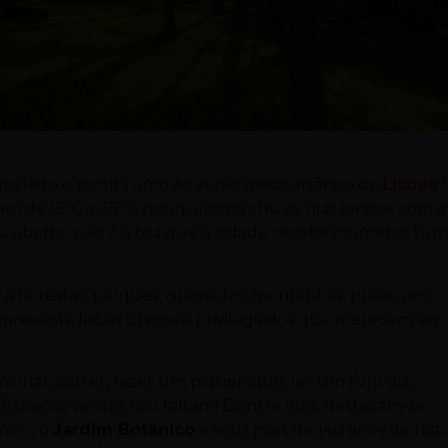
rasileiro e partir rumo ao verão mediterrâneo de
Lisboa
?
 de 15ºC a 35ºC, pouquíssima chuva, dias longos com a
éu aberto, não é à toa que a cidade recebe inúmeros turi
lorestas, parques, gramados, montanhas, praias, rios,
apresenta locais únicos e privilegiados que merecem ser
inhar, correr, fazer um piquenique, ler um livro ou,
… Espaços verdes não faltam!
Dentre eles, destacam-se:
mor”; o
Jardim Botânico
e seus mais de 140 anos de histó