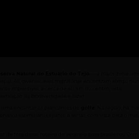
serva Natural do Estuário do Tejo
— a maior zona úm
apal. Ali, diversas aves migratórias encontram abrigo nu
ente imperdível, a cerca de 40 km do centro, está
servação da biodiversidade e lazer.
tuma encantar os praticantes de
golfe
. Na região, há mai
nários estimulantes junto a serras, com vista para o mar
r de fora desse roteiro de veraneio para brasileiros. Com