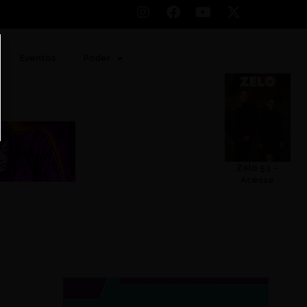
Eventos
Poder
Zelo 53 –
Acesse