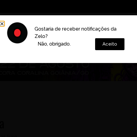
Decoração
Vida e Estilo
Cotidiano
Cultura
Gostaria de receber notificações da
Zelo?
Colunas
Não, obrigado.
Aceito
a
ar livre