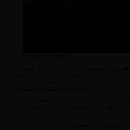
Costa da Caparica
Perto dali, à margem sul do rio, vale esticar até a
Re
portuguesa, com áreas consideráveis de lama e de s
espetáculo único de beleza e poesia visual. Igualm
a
“Tapada Nacional de Mafra”
, um espaço de con
O verde vibrante das gramas lisboetas também cos
de 20 campos destinados ao esporte, situados em ce
ou até entre pinhais aromáticos.
E por falar em natureza, as
praias
não poderiam fica