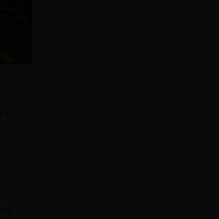
té
stas
ria