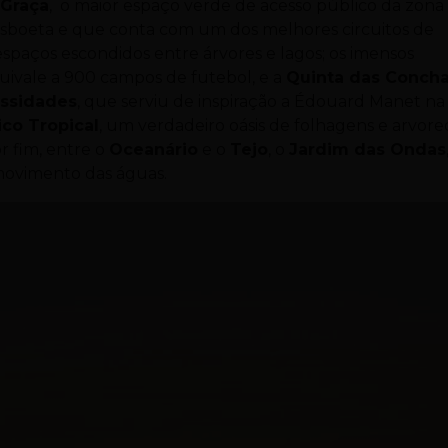
 Graça
, o maior espaço verde de acesso público da zona
 lisboeta e que conta com um dos melhores circuitos de
espaços escondidos entre árvores e lagos; os imensos
uivale a 900 campos de futebol, e a
Quinta das Conch
ssidades
, que serviu de inspiração a Édouard Manet na
co Tropical
, um verdadeiro oásis de folhagens e arvore
or fim, entre o
Oceanário
e o
Tejo
, o
Jardim das Ondas
movimento das águas.