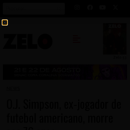
Zelo 53
NEWS
O.J. Simpson, ex-jogador de
futebol americano, morre