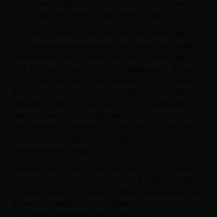
uma dura batalha contra o câncer, conforme
anunciado pela família nas redes sociais.
Sua morte marca o fim de uma vida marcada por
controvérsias e reviravoltas. Sua trajetória na NFL
foi brilhante, mas sua reputação foi manchada
pelo famoso julgamento pelo assassinato de sua
ex-mulher, Nicole Brown Simpson, e um amigo
dela, Ron Goldman, nos anos 1990. Apesar de ter
sido absolvido criminalmente, foi considerado
responsável em um tribunal civil, enfrentando
uma pesada condenação financeira no valor de
33,5 milhões de dólares por danos, que nunca foi
integralmente paga.
Simpson voltou aos holofotes em 2007, quando
foi preso por sequestro e assalto à mão armada. O
ex-atleta passou nove anos atrás das grades antes
de ser concedida sua liberdade condicional, em
2017. Esses episódios controversos e a