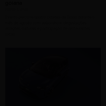
goiana
agosto 5, 2026
Evento percorre quatro cidades de Goiás durante o
mês de agosto com aulas-show, degustações,
atrações culturais e participação de restaurantes
locais