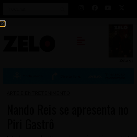
Zelo 53
ARTE E ENTRETENIMENTO
Nando Reis se apresenta no
Piri Gastrô