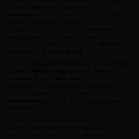
O cantor
Nando Reis
se apresenta em
Pirenópolis
, no dia 6 de agosto, durante o
Piri
Gastrô
,
maior evento de gastronomia que o
município já recebeu. Na turnê “
Nando Hits
”,
serão apresentados sucessos dos mais de 40 anos
de carreira do músico, clássicos como “
All Star
”,
“
Relicário
” e “
O Segundo Sol
”.
Os músicos
Eduardo Schuler
, da banda
COLOMY
(bateria),
Walter Villaça
(guitarra),
Felipe
Cambraia
(baixo) e
Alex Veley
(teclados)
acompanham o cantor no
palco.
Presença
bastante aguardada é a do também músico
Sebastião Reis
, filho de Nando, que participa
dessa turnê.
Os ingressos para o
Piri Gastrô
estão à venda pela
plataforma
Ticketou
e nos pontos de vendas
oficiais, a partir de R$ 60 (meia entrada). Os