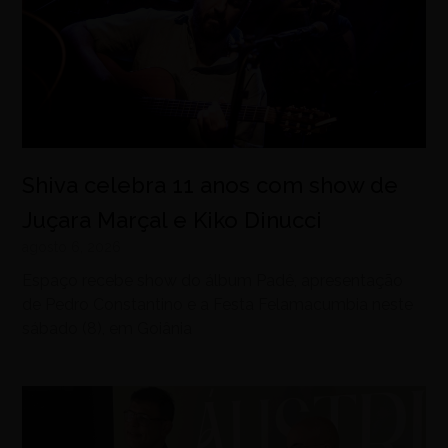
Shiva celebra 11 anos com show de
Juçara Marçal e Kiko Dinucci
agosto 6, 2026
Espaço recebe show do álbum Padê, apresentação
de Pedro Constantino e a Festa Felamacumbia neste
sábado (8), em Goiânia