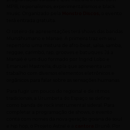
MPB, regionalismos, experimentalismos e black
music. Organizado pela
Monstro Discos
,
o evento
terá entrada gratuita.
O roteiro de apresentações terá shows das bandas
Mundhumano e Manaié. A primeira traz em seu
repertório uma mistura de afro-beat, salsa, samba,
reggae, carimbó, rap, grooves e batuques. Já a
Manaié é um duo formado por Ingrid Lobo e
Emanuel Mastrella, dupla que apresenta um
trabalho com diversos elementos eletrônicos e
orgânicos para falar sobre as sensações humanas.
Para fugir um pouco do regional e de ritmos
tradicionais, a Urumbeta do Espaço se define
como banda de rock instrumental sideral. Para
completar a programação de shows, o evento
conta com nomes da nova geração goiana de soul
e hip hop, o Projeto Astral e a
cantora
Brunê.
Por