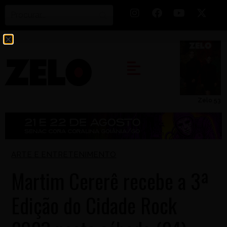
Zelo 53
ARTE E ENTRETENIMENTO
Martim Cererê recebe a 3ª
Edição do Cidade Rock