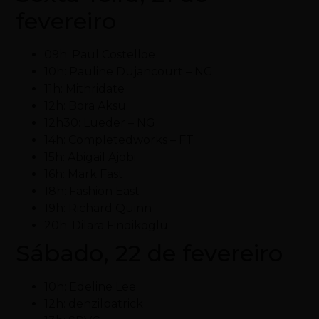
fevereiro
09h: Paul Costelloe
10h: Pauline Dujancourt – NG
11h: Mithridate
12h: Bora Aksu
12h30: Lueder – NG
14h: Completedworks – FT
15h: Abigail Ajobi
16h: Mark Fast
18h: Fashion East
19h: Richard Quinn
20h: Dilara Findikoglu
Sábado, 22 de fevereiro
10h: Edeline Lee
12h: denzilpatrick