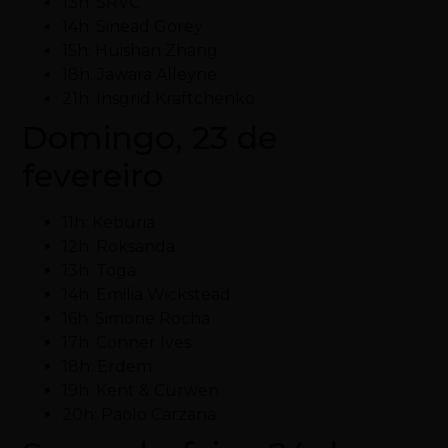
13h: SRVC
14h: Sinead Gorey
15h: Huishan Zhang
18h: Jawara Alleyne
21h: Insgrid Kraftchenko
Domingo, 23 de
fevereiro
11h: Keburia
12h: Roksanda
13h: Toga
14h: Emilia Wickstead
16h: Simone Rocha
17h: Conner Ives
18h: Erdem
19h: Kent & Curwen
20h: Paolo Carzana