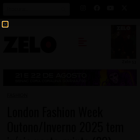
Zelo 53
FASHION
London Fashion Week
Outono/Inverno 2025 tem