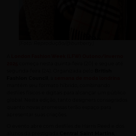
(Foto: Reprodução/@burberry)
A
London Fashion Week (LFW) Outono/Inverno
2025
começa nesta quinta-feira (20) e segue até
segunda-feira (24). Organizada pelo
British
Fashion Council
, a
semana de moda londrina
mantém seu formato híbrido, combinando
desfiles físicos e digitais para alcançar um público
global. Nesta edição, tanto designers consagrados
quanto novas promessas terão espaço para
apresentar suas criações.
O evento abre com desfiles de Harris Reed e dos
alunos da prestigiada
Central Saint Martins
,