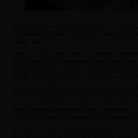
(Foto: Divulgação)
Goiás ganha sua primeira
Livraria da Vila
. A rede 
terça-feira, 2 de julho. Para celebrar, a Vila reali
das 18h às 21h.
A nova loja de Goiânia conta com 360 m² e um mix d
nacionais e importados, jogos, brinquedos e artigos
focada no público da região, reune gêneros diversos
religião e negócios. Além disso, a loja conta um espa
Para João Ricardo Gusmão Ladeia, superintendent
chegada da Livraria da Vila ao mercado goiano é 
os clientes. E, para o shopping, é motivo de orgulho
“Entendemos que o formato único da operação da l
positivamente quem aprecia as melhores experiência
Reconhecidas como ponto de encontro para quem apr
com vendedores-leitores apaixonados por literatura