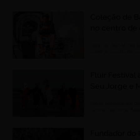
Coleção de B
no centro de 
julho 30, 2026
Obras de Jean-Michel B
investiga suposto desvi
Fluir Festiva
Seu Jorge e 
julho 28, 2026
Evento acontece nos dia
Groove, Seu Jorge, Baia
Fundador do 