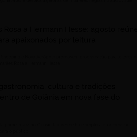
egoria Artes e destaca trajetórias de mulheres negras no audiovisual
 Rosa a Hermann Hesse: agosto reún
ra apaixonados por leitura
le Shopping e Nova Acrópole promovem programação para leitores d
uimarães Rosa a Hermann Hesse
gastronomia, cultura e tradições
entro de Goiânia em nova fase do
ela primeira vez no Ginásio Rio Vermelho e amplia a programação
para o público