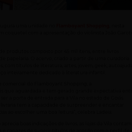
inaugura uma unidade no
Flamboyant Shopping
, nesta
za um coquetel com a apresentação do violinista João Garot
e produtos composto por 45 mil itens, entre livros
 de papelaria. O acervo, criado a partir de uma curadoria
, com títulos de literatura, artes, jovem, geek, autoajuda
ço inteiramente dedicado à literatura infantil.
e comercial do Flamboyant Shopping, a
mais que aguardada e tem gerado grande expectativa ent
 ser a porta de entrada para a Vila no estado de Goiás.
ivraria tem a capacidade de surpreender e encantar
s ao escolher uma boa leitura”, celebra Ladeia.
ecia boas indicações de livros, as lojas da Vila contam
 e capazes de sugerir títulos de acordo com o perfil de