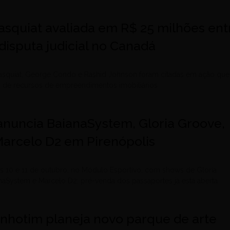
asquiat avaliada em R$ 25 milhões ent
disputa judicial no Canadá
asquiat, George Condo e Rashid Johnson foram citadas em ação que
o de recursos de empreendimentos imobiliários
l anuncia BaianaSystem, Gloria Groove,
Marcelo D2 em Pirenópolis
s 10 e 11 de outubro, no Módulo Esportivo, com shows de Gloria
naSystem e Marcelo D2; pré-venda dos passaportes já está aberta
Inhotim planeja novo parque de arte