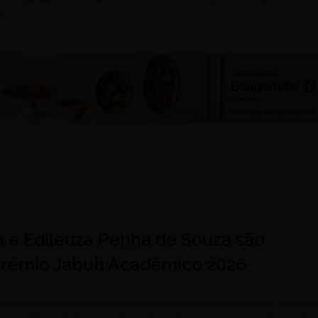
e.
a e Edileuza Penha de Souza são
 Prêmio Jabuti Acadêmico 2026
esquisadoras Ceiça Ferreira, de Goiás, e Edileuza Penha de Souza, d