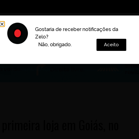
Decoração
Vida e Estilo
Cotidiano
Cultura
Gostaria de receber notificações da
Zelo?
Colunas
Não, obrigado.
Aceito
a primeira loja em Goiás, no