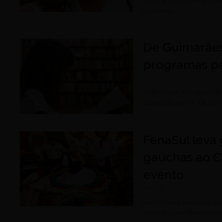
Brasília concorre na cat
brasileiro
De Guimarães
programas pa
julho 31, 2026
Sesc Goiás, Bougainvil
diferentes perfis, de G
FenaSul leva 
gaúchas ao C
evento
julho 30, 2026
Evento será realizado p
cultural com novidades 