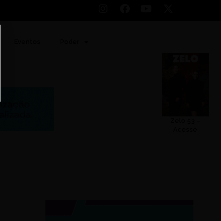
Eventos
Poder
Zelo 53 –
Acesse