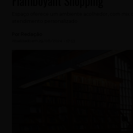
Flamboyant Shopping
Espaço oferece um ambiente acolhedor, com mix de
atendimento personalizado
Por
Redação
Atualizado em
29/06/2024
-
17:53