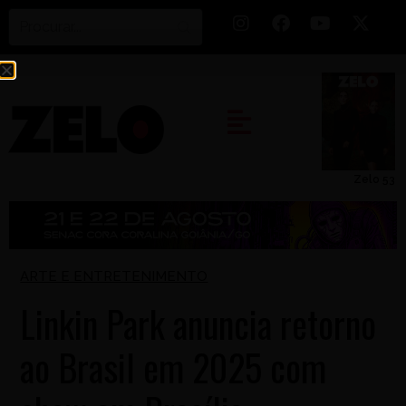
Zelo 53
ARTE E ENTRETENIMENTO
Linkin Park anuncia retorno
ao Brasil em 2025 com