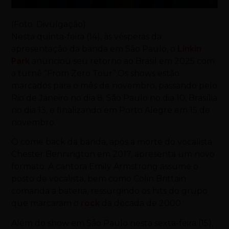
(Foto: Divulgação)
Nesta quinta-feira (14), às vésperas da
apresentação da banda em São Paulo, o
Linkin
Park
anunciou seu retorno ao Brasil em 2025 com
a turnê “From Zero Tour”.Os shows estão
marcados para o mês de novembro, passando pelo
Rio de Janeiro no dia 8; São Paulo no dia 10; Brasília
no dia 13; e finalizando em Porto Alegre em 15 de
novembro.
O come back da banda, após a morte do vocalista
Chester Bennington em 2017, apresenta um novo
formato. A cantora Emily Armstrong assume o
posto de vocalista, bem como Colin Brittain
comanda a bateria, ressurgindo os hits do grupo
que marcaram o
rock
da década de 2000.
Além do show em São Paulo nesta sexta-feira (15),