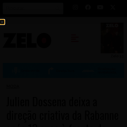
Zelo 53
MODA
Julien Dossena deixa a
direção criativa da Rabanne