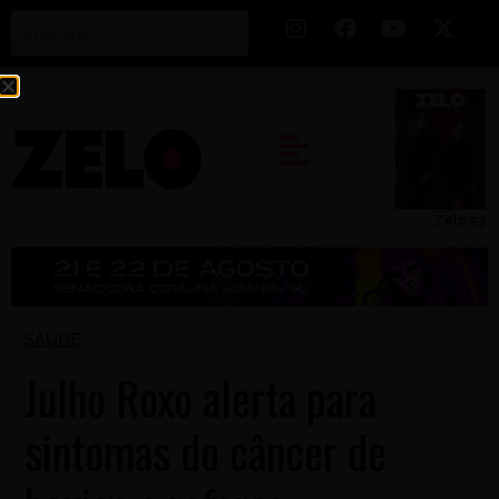
Zelo 53
SAÚDE
Julho Roxo alerta para
sintomas do câncer de