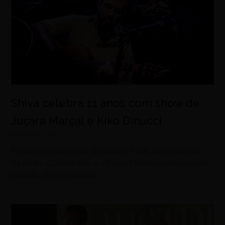
Shiva celebra 11 anos com show de
Juçara Marçal e Kiko Dinucci
agosto 6, 2026
Espaço recebe show do álbum Padê, apresentação
de Pedro Constantino e a Festa Felamacumbia neste
sábado (8), em Goiânia