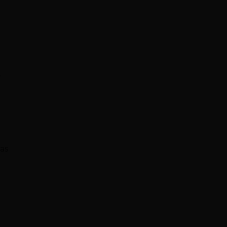
o
,
as