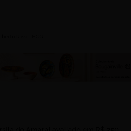
lberto Rassi – HGG
rsila do Amaral avaliado em R$ 250