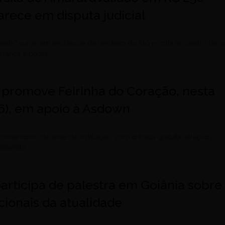
rece em disputa judicial
ente” surge em residência de herdeiro do Itaú e volta ao centro de 
erança e posse
 promove Feirinha do Coração, nesta
26), em apoio à Asdown
cionamento da sede da instituição, com entrada gratuita, atrações
rtesanato
articipa de palestra em Goiânia sobre
ionais da atualidade