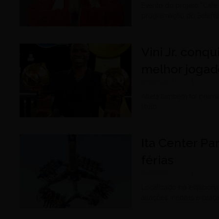
Evento do projeto “Café
programação do Setem
Vini Jr. conq
melhor joga
dezembro 27, 2024
Atleta também foi premi
título
Ita Center P
férias
dezembro 27, 2024
Localizado no estacion
atrações inéditas e praç