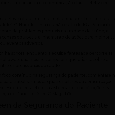
 sobre a importância da comunicação clara e efetiva no
 cabelos malucos entre os colaboradores, tem como foc
ddle”. O Huddle, uma reunião curta de 10 a 15 minutos
iamento de problemas pontuais na unidade de saúde, a
ões com as equipes e alinhamento de ações para melhorias
 ou eventos adversos.
 trilha sonora, enquanto a equipe fantasiada percorre as
de Halloween, ao mesmo tempo em que orienta sobre a
re os profissionais de saúde.
 foco contínuo na segurança do paciente, com ênfase n
 para trabalharmos os quatros pilares da comunicação:
o, Huddle nos setores assistenciais e a notificação near
nça do Paciente, Aline C. Magalhães.
ween da Segurança do Paciente