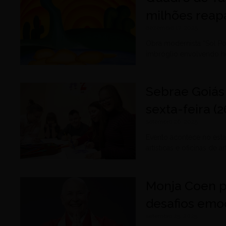
milhões reapa
dezembro 17, 2025
Obra modernista “Sol Po
imbróglio envolvendo h
Sebrae Goiás
sexta-feira (
setembro 26, 2025
Evento acontece no esta
artísticas e oficinas de a
Monja Coen p
desafios emoc
setembro 25, 2025