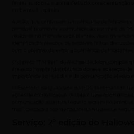
fantasias, doces, e, acima de tudo, conscientização
ambiente hospitalar.
A ação, que conta com um concurso de fantasias e
principal promover a comunicação por meio do “Hu
realizada no início de cada plantão, visa o gerenc
identificação precoce de possíveis falhas, discuss
com o objetivo de evitar a ocorrência de incidentes
O clássico “Thriller”, de Michael Jackson, compõe a
áreas do hospital distribuindo doces e adereços 
importância do Huddle e da comunicação efetiva ent
O Escritório da Qualidade do HGG tem mantido um
ações de comunicação. “A data é uma oportunidade
comunicação assertiva, registro seguro no prontuári
miss”, destaca a coordenadora do Núcleo de Segura
Serviço: 2º edição do Hallo