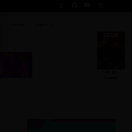
Eventos
Poder
Zelo 53 –
Acesse