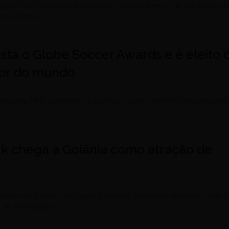
 Sesc/TRE: Palavras que Conectam” acontece em 1º de outubro e int
bro Amarelo
uista o Globe Soccer Awards e é eleito 
dor do mundo
ado pela FIFA, quebrando o jejum de 17 anos sem um brasileiro levar
ark chega a Goiânia como atração de
amento do Passeio das Águas Shopping, parque de diversões conta
a de alimentação