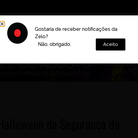
Decoração
Vida e Estilo
Cotidiano
Cultura
Gostaria de receber notificações da
Zelo?
Colunas
Não, obrigado.
Aceito
Halloween da Segurança do