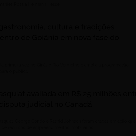
uimarães Rosa a Hermann Hesse
gastronomia, cultura e tradições
entro de Goiânia em nova fase do
ela primeira vez no Ginásio Rio Vermelho e amplia a programação
para o público
asquiat avaliada em R$ 25 milhões ent
disputa judicial no Canadá
asquiat, George Condo e Rashid Johnson foram citadas em ação que
o de recursos de empreendimentos imobiliários