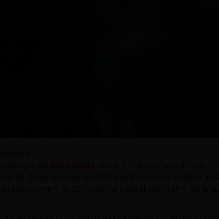
ulgação)
ogramação do
Sesc Goiás
neste fim de semana. Ele se
cidade de Goiás no domingo (15), em shows que trazem um
ações ocorrem às 20 horas: na capital, no Teatro Goiânia,