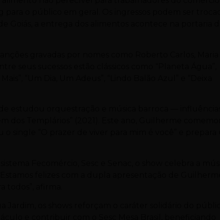
e alimento não perecível para trabalhadores do comércio
 para o público em geral. Os ingressos podem ser troca
de Goiás, a entrega dos alimentos acontece na portaria 
canções gravadas por nomes como Roberto Carlos, Maria
Entre seus sucessos estão clássicos como “Planeta Água”,
is”, “Um Dia, Um Adeus”, “Lindo Balão Azul” e “Deixa
nde estudou orquestração e música barroca — influência
m dos Templários” (2021). Este ano, Guilherme comemo
u o single “O prazer de viver para mim é você” e prepar
sistema Fecomércio, Sesc e Senac, o show celebra a mús
 “Estamos felizes com a dupla apresentação de Guilherm
 todos”, afirma.
ga Jardim, os shows reforçam o caráter solidário do públic
áculo e contribuir com o Sesc Mesa Brasil, beneficiando