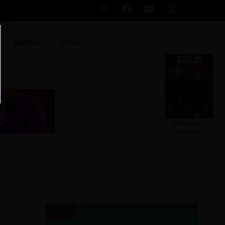
Eventos
Poder
Zelo 53 –
Acesse