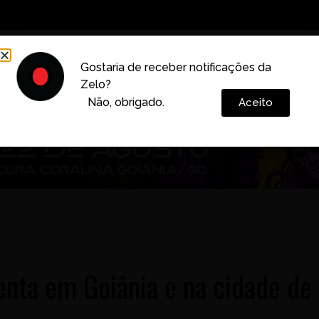
Decoração
Vida e Estilo
Cotidiano
Cultura
Gostaria de receber notificações da
Zelo?
Colunas
Não, obrigado.
Aceito
enta em Goiânia e na cidade de