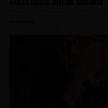
Goiás neste fim de semana
Shows acontecem nesta sexta (13) e domingo (15), 
Por
Redação
Atualizado em
11/12/2024
-
17:11