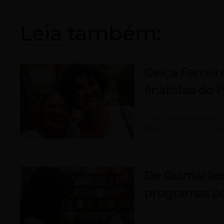
Leia também:
Ceiça Ferreir
finalistas do
agosto 1, 2026
Obra organizada pelas p
Brasília concorre na cat
brasileiro
De Guimarães
programas pa
julho 31, 2026
Sesc Goiás, Bougainvil