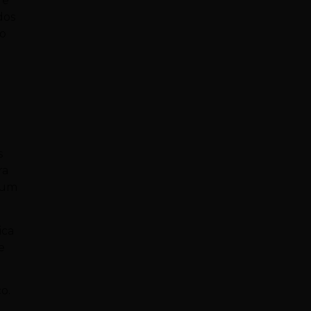
 e
dos
do
s
ra
a um
ica
e
o.