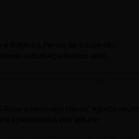
a e Edileuza Penha de Souza são
 Prêmio Jabuti Acadêmico 2026
esquisadoras Ceiça Ferreira, de Goiás, e Edileuza Penha de Souza, d
egoria Artes e destaca trajetórias de mulheres negras no audiovisual
 Rosa a Hermann Hesse: agosto reún
ra apaixonados por leitura
le Shopping e Nova Acrópole promovem programação para leitores d