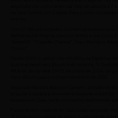
A entrada é solidária mediante a entrega de 1 kg d
dependentes com credencial Sesc atualizada e 2 kg
no Sesc Centro, em Goiânia. Para o show na cidade 
evento.
Com 27 álbuns lançados, Guilherme Arantes teve 
Bethânia, Elis Regina, Caetano Veloso e Gal Costa. 
“Amanhã”, “Cheia de Charme”, “Meu Mundo e Nada Ma
Chover”.
Desde 2020, o cantor vive em Ávila, na Espanha, o
que marcaram seu álbum mais recente, “A Desorde
48 anos de carreira. Em 12 de junho de 2024, lanço
novo álbum para o primeiro semestre de 2025.
Segundo Marcelo Baiocchi Carneiro, presidente do 
popular brasileira e promete emocionar o público.
Arantes em Goiás. Serão momentos memoráveis para
Para o diretor regional do Sesc Goiás, Leopoldo Vei
“É uma oportunidade de assistir a um grande espet