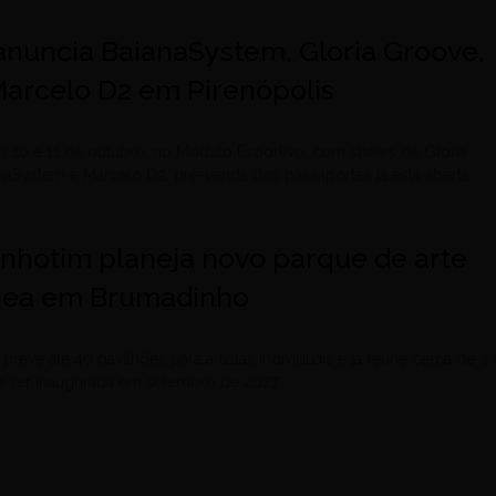
l anuncia BaianaSystem, Gloria Groove,
Marcelo D2 em Pirenópolis
s 10 e 11 de outubro, no Módulo Esportivo, com shows de Gloria
naSystem e Marcelo D2; pré-venda dos passaportes já está aberta
Inhotim planeja novo parque de arte
ea em Brumadinho
prevê até 40 pavilhões para artistas individuais e já reúne cerca de 3 
ve ser inaugurada em setembro de 2027