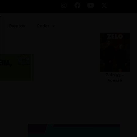
Eventos
Poder
Zelo 53 –
Acesse