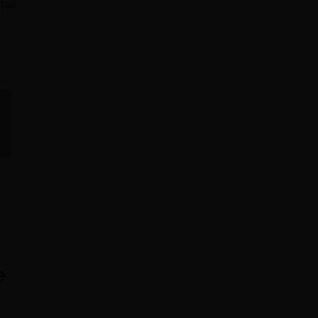
tas
e