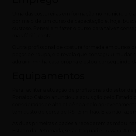
Uma das costureiras em formação no município é a 
por meio de um curso de capacitação e, hoje, busca 
custoso. Pensei em fazer o curso para talvez conse
mais fácil”, conta.
Outra profissional de costura formada em cursos d
peças de roupa, ela revela que conseguiu mudar s
adquirir minha casa própria e estou conseguindo d
Equipamentos
Para facilitar a atuação de profissionais do setor
Ronaldo Caiado anunciou a aquisição pelo Estado 
consideradas de alta eficiência pelo aproveitament
tem custo de cerca de R$ 1,5 milhão. Elas não faz
As duas primeiras cidades a receberem as máquinas
Estado da Retomada, serão Itaguari e Jussara. A r