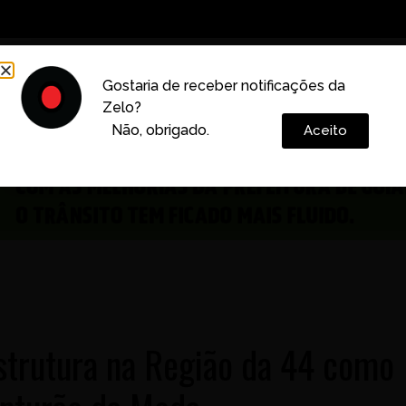
Decoração
Vida e Estilo
Cotidiano
Cultura
Gostaria de receber notificações da
Zelo?
Colunas
Não, obrigado.
Aceito
estrutura na Região da 44 como