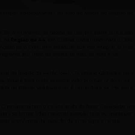
guração do programa Cinturão da Moda, na Região da
 (09), documento de cessão de uso, por parte do Estado,
, na
Região da 44
, em Goiânia, onde funcionará o Cent
nçado pelo Executivo estadual que visa integrar as lojas
programa, por meio de oferta de mão de obra e de
al da Região da 44 (AER44), Chrystiano Câmara, o local 
os. “Aqui é para onde as peças virão prontas. O dono da
 no interior virá buscá-las. É um entra e sai. Por isso o
as. O programa tem o intuito ainda de fazer Goiás subir u
a e se tornar líder nacional, posição hoje ocupada por 
omada econômica, da geração de empregos e renda.