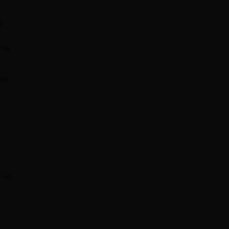
o
era
de
las