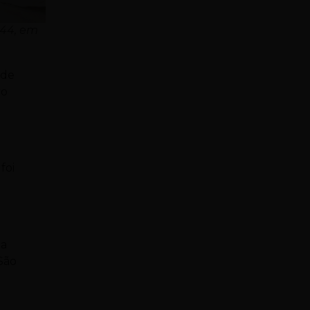
 44, em
 de
ro
foi
ma
São