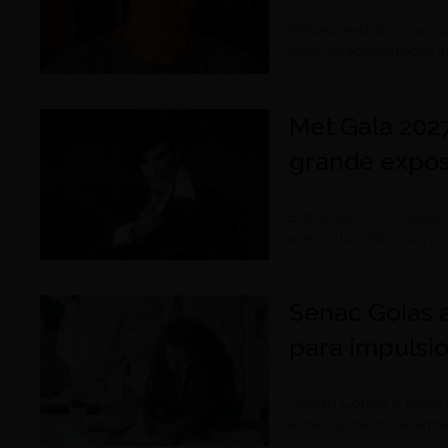
Preview exclusivo na cas
antes da apresentação i
Met Gala 202
grande expos
agosto 1, 2026
Exposição “John Gallian
acessórios, esboços, pro
Senac Goiás a
para impulsi
agosto 1, 2026
Paloma Gomes e Paolo P
e marcas de moda entre