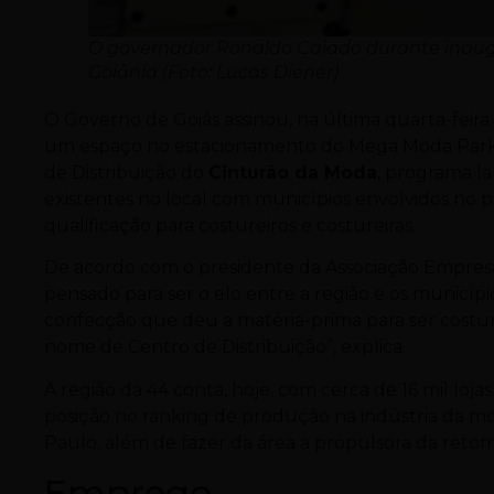
O governador Ronaldo Caiado durante inau
Goiânia (Foto: Lucas Diener)
O Governo de Goiás assinou, na última quarta-feira
um espaço no estacionamento do Mega Moda Park
de Distribuição do
Cinturão da Moda
, programa la
existentes no local com municípios envolvidos no 
qualificação para costureiros e costureiras.
De acordo com o presidente da Associação Empresari
pensado para ser o elo entre a região e os municípi
confecção que deu a matéria-prima para ser costurada
nome de Centro de Distribuição”, explica.
A região da 44 conta, hoje, com cerca de 16 mil loj
posição no ranking de produção na indústria da mod
Paulo, além de fazer da área a propulsora da ret
Emprego