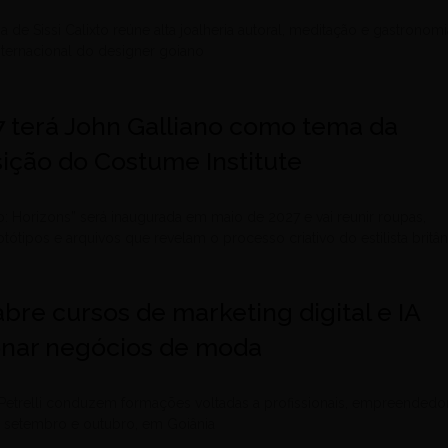
a de Sissi Calixto reúne alta joalheria autoral, meditação e gastronom
nternacional do designer goiano
7 terá John Galliano como tema da
ição do Costume Institute
o: Horizons” será inaugurada em maio de 2027 e vai reunir roupas,
tótipos e arquivos que revelam o processo criativo do estilista britâ
bre cursos de marketing digital e IA
onar negócios de moda
etrelli conduzem formações voltadas a profissionais, empreendedo
 setembro e outubro, em Goiânia