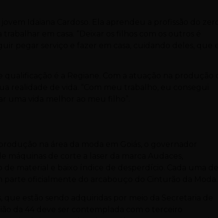
jovem Idaiana Cardoso. Ela aprendeu a profissão do zer
trabalhar em casa. “Deixar os filhos com os outros é
guir pegar serviço e fazer em casa, cuidando deles, que 
e qualificação é a Regiane. Com a atuação na produção 
ua realidade de vida. “Com meu trabalho, eu consegui
ar uma vida melhor ao meu filho”.
 de produção na área da moda em Goiás, o governador
de máquinas de corte a laser da marca Audaces,
o de material e baixo índice de desperdício. Cada uma de
em parte oficialmente do arcabouço do Cinturão da Moda.
, que estão sendo adquiridas por meio da Secretaria de
egião da 44 deve ser contemplada com o terceiro