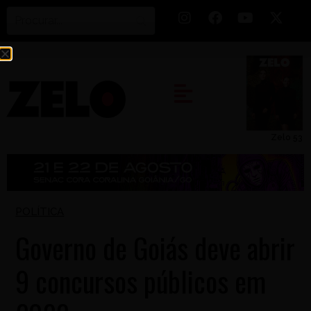
Zelo 53
POLÍTICA
Governo de Goiás deve abrir
9 concursos públicos em