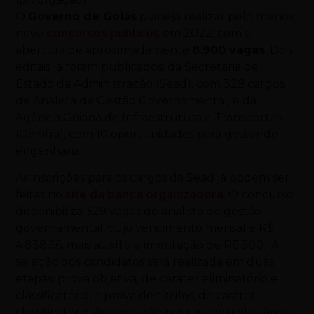
O
Governo de Goiás
planeja realizar pelo menos
nove
concursos públicos
em 2022, com a
abertura de aproximadamente
8.900 vagas
. Dois
editais já foram publicados: da Secretaria de
Estado da Administração (Sead), com 329 cargos
de Analista de Gestão Governamental, e da
Agência Goiana de Infraestrutura e Transportes
(Goinfra), com 10 oportunidades para gestor de
engenharia.
As inscrições para os cargos da Sead já podem ser
feitas no
site da banca organizadora
. O concurso
disponibiliza 329 vagas de analista de gestão
governamental, cujo vencimento mensal é R$
4.838,66, mais auxílio alimentação de R$ 500. A
seleção dos candidatos será realizada em duas
etapas: prova objetiva, de caráter eliminatório e
classificatório, e prova de títulos, de caráter
classificatório. As vagas são para as seguintes áreas: