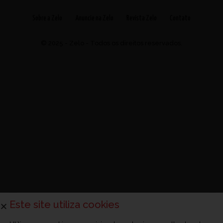
Sobre a Zelo
Anuncie na Zelo
Revista Zelo
Contato
© 2025 - Zelo - Todos os direitos reservados.
Este site utiliza cookies