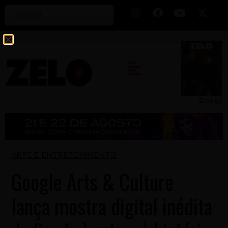
Zelo 53
ARTE E ENTRETENIMENTO
Google Arts & Culture
lança mostra digital inédita