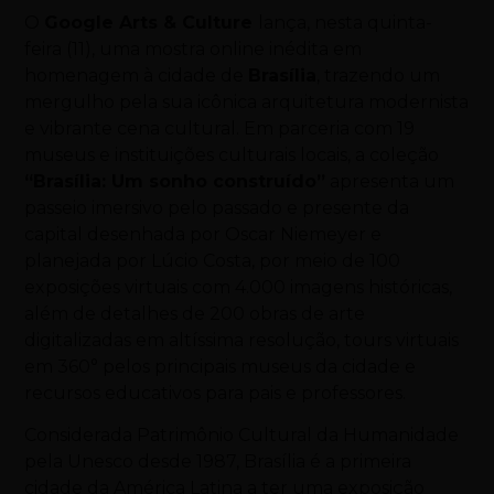
O
Google Arts & Culture
lança, nesta quinta-
feira (11), uma mostra online inédita em
homenagem à cidade de
Brasília
, trazendo um
mergulho pela sua icônica arquitetura modernista
e vibrante cena cultural. Em parceria com 19
museus e instituições culturais locais, a coleção
“Brasília: Um sonho construído”
apresenta um
passeio imersivo pelo passado e presente da
capital desenhada por Oscar Niemeyer e
planejada por Lúcio Costa, por meio de 100
exposições virtuais com 4.000 imagens históricas,
além de detalhes de 200 obras de arte
digitalizadas em altíssima resolução, tours virtuais
em 360° pelos principais museus da cidade e
recursos educativos para pais e professores.
Considerada Patrimônio Cultural da Humanidade
pela Unesco desde 1987, Brasília é a primeira
cidade da América Latina a ter uma exposição