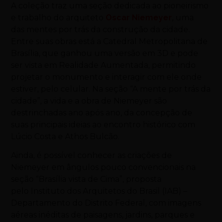
A coleção traz uma seção dedicada ao pioneirismo
e trabalho do arquiteto
Oscar Niemeyer
, uma
das mentes por trás da construção da cidade.
Entre suas obras está a Catedral Metropolitana de
Brasília, que ganhou uma versão em 3D e pode
ser vista em Realidade Aumentada, permitindo
projetar o monumento e interagir com ele onde
estiver, pelo celular. Na seção “A mente por trás da
cidade”, a vida e a obra de Niemeyer são
destrinchadas ano após ano, da concepção de
suas principais ideias ao encontro histórico com
Lúcio Costa e Athos Bulcão.
Ainda, é possível conhecer as criações de
Niemeyer em ângulos pouco convencionais na
seção “Brasília vista de Cima”, proposta
pelo Instituto dos Arquitetos do Brasil (IAB) –
Departamento do Distrito Federal, com imagens
aéreas inéditas de paisagens, jardins, parques e