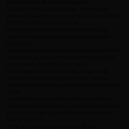
Prêmio Sebrae Mulher de Negócios.
Categoria Pequenos Negócios – empresárias
donas de pequenas empresas que faturam de R$
82.000,00 a R$ 4,8 milhões/ano.
Categoria Produtoras rurais – mulheres que
explorem atividades agrícolas, pecuárias e/ou
pesqueiras.
Categoria Microempreendedoras individuais (MEI)
– mulheres que tenham negócio formalizado e
que faturam até R$ 81.000,00/ano.
As primeiras colocadas de cada categoria vão
concorrer na etapa regional, com as histórias
vencedoras dos demais estados da Região Centro
Oeste.
As vencedoras regionais seguem para a etapa
nacional que vai entregar a premiação no mês de
novembro próximo, em solenidade na sede do
Sebrae Nacional.
Todas as inscritas são maiores de 18 anos,