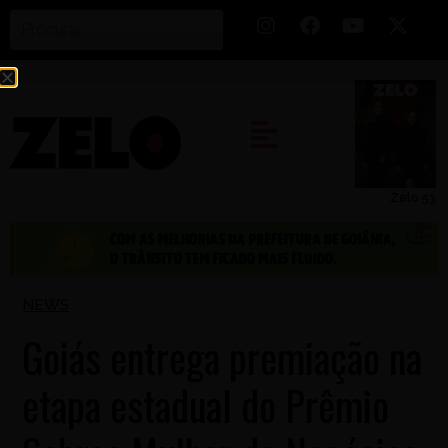
Zelo 53
NEWS
Goiás entrega premiação na
etapa estadual do Prêmio