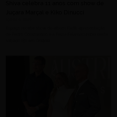
Shiva celebra 11 anos com show de
Juçara Marçal e Kiko Dinucci
agosto 6, 2026
Espaço recebe show do álbum Padê, apresentação
de Pedro Constantino e a Festa Felamacumbia neste
sábado (8), em Goiânia