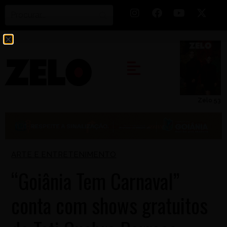
Zelo 53
ARTE E ENTRETENIMENTO
“Goiânia Tem Carnaval”
conta com shows gratuitos