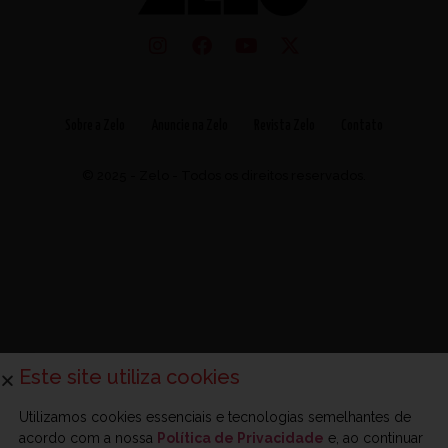
Sobre a Zelo
Anuncie na Zelo
Revista Zelo
Contato
© 2025 - Zelo - Todos os direitos reservados.
Este site utiliza cookies
Utilizamos cookies essenciais e tecnologias semelhantes de
acordo com a nossa
Política de Privacidade
e, ao continuar