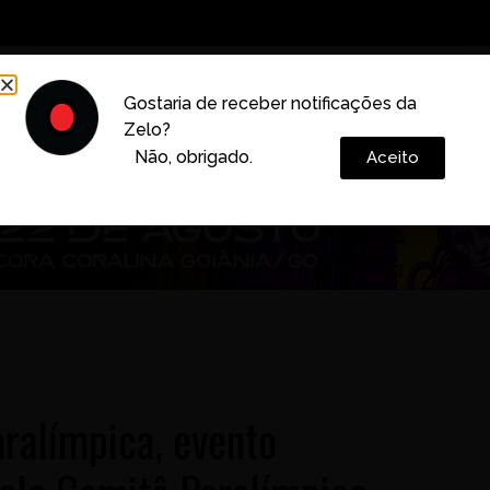
Decoração
Vida e Estilo
Cotidiano
Cultura
Gostaria de receber notificações da
Zelo?
Colunas
Não, obrigado.
Aceito
ralímpica, evento