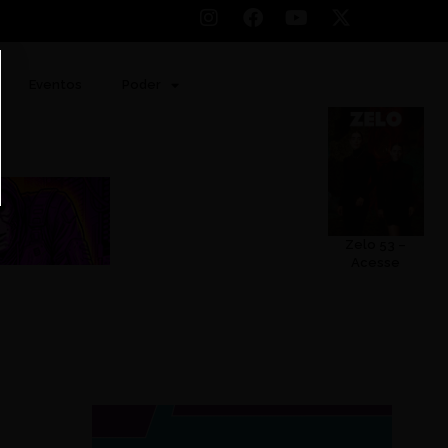
Eventos
Poder
Zelo 53 –
Acesse