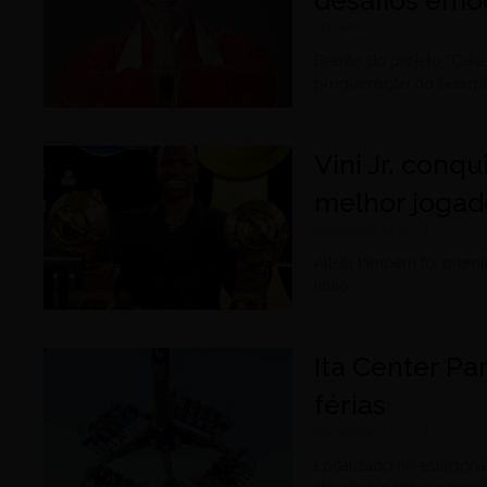
setembro 25, 2025
Evento do projeto “Café
programação do Setem
Vini Jr. conq
melhor joga
dezembro 27, 2024
Atleta também foi premi
título
Ita Center P
férias
dezembro 27, 2024
Localizado no estacion