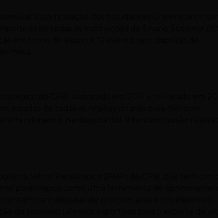
estimular a participação dos estudantes universitários c
s esportivas de todas as Instituições de Ensino Superior (IE
ação em torno do esporte. O evento tem disputas de
 de mesa.
tratégico do CPB, elaborado em 2017 e revisitado em 20
m estados de todas as regiões do país para oferecer
alto rendimento. Na disputa dos Intercentros são realiza
Programa Militar Paralímpico (PMP) do CPB, que tem com
esporte paralímpico como uma ferramenta de aprimorame
s contam com disputas de tiro com arco e tiro esportivo,
o de possíveis talentos esportivos para o esporte de al