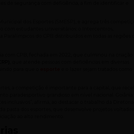
tes de segurança com deficiência, a fim de identificar e
 Municipal dos Esportes (SMESP), e agrega três competiç
io com estudantes universitários; o Intercentros,
 Paralímpicos do CPB distribuídos em todas as regiões 
eria com CPB, fechada em 2022, que culminou na criação
CRP)
, que atende pessoas com deficiências em diversas
buindo para que o
esporte
e o lazer sejam tratados como
ortes, a competição é importante para a capital, que rec
nto paradesportivo grandioso em nível nacional. Goiânia
es inclusivos”, afirma, ao destacar o trabalho da Diretori
a pasta dos esportes, que desenvolve projetos voltados
niciação ao alto rendimento.
rias