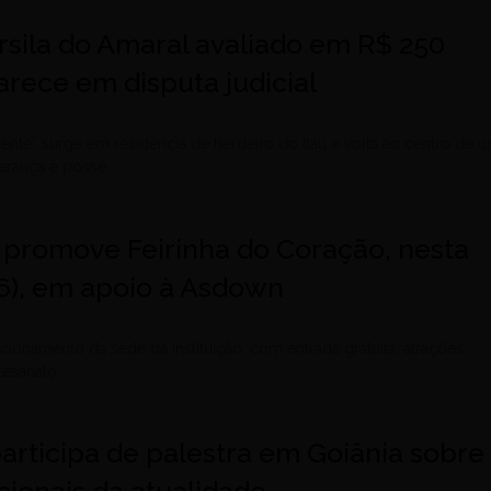
rsila do Amaral avaliado em R$ 250
rece em disputa judicial
ente” surge em residência de herdeiro do Itaú e volta ao centro de 
erança e posse
 promove Feirinha do Coração, nesta
26), em apoio à Asdown
cionamento da sede da instituição, com entrada gratuita, atrações
rtesanato
articipa de palestra em Goiânia sobre
ionais da atualidade