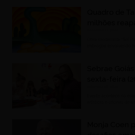
Quadro de Ta
milhões reapa
dezembro 17, 2025
Obra modernista “Sol Po
imbróglio envolvendo h
Sebrae Goiás
sexta-feira (
setembro 26, 2025
Evento acontece no esta
artísticas e oficinas de a
Monja Coen p
desafios emoc