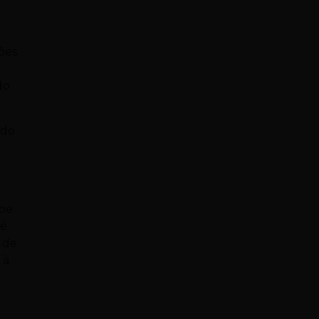
ões
do
 do
ebe
 é
a de
 à