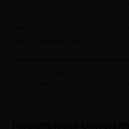
estimular a prática esportiva entre militares e agen
desenvolver talentos nas modalidades presentes.
O apoio da prefeitura se dá por meio da Secretaria
paradesportivas: Paralimpíadas Universitárias, torne
competição entre alunos dos Centros de Referência
Brasil, e as Paralimpíadas Militares.
A capital recebe os jogos em decorrência de parc
Centro de Referência Paralímpico de Goiânia (
modalidades, com oito entidades parceiras, contri
políticas públicas e direitos de todos.
Para Danilo Rabelo, o secretário municipal dos esp
eventos de grandeza nacional. “Trata-se de um eve
hoje o centro de todos os tipos de esportes e esport
Paradesporto e Gerência de Desporto Paralímpico d
prática esportiva para pessoas com deficiência, da i
Paralimpíadas Universitá