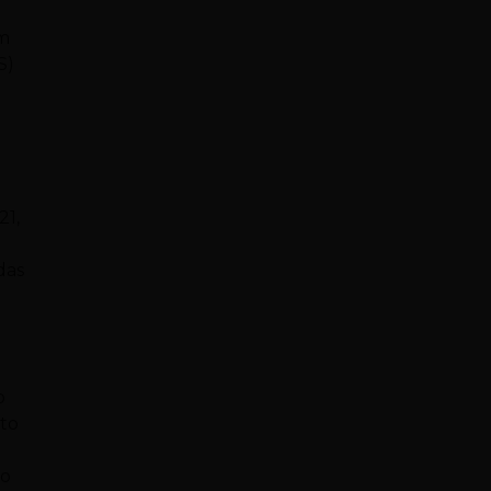
om
S)
21,
das
o
nto
to