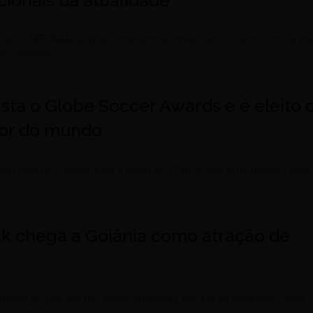
 Sesc/TRE: Palavras que Conectam” acontece em 1º de outubro e int
bro Amarelo
uista o Globe Soccer Awards e é eleito 
dor do mundo
ado pela FIFA, quebrando o jejum de 17 anos sem um brasileiro levar
ark chega a Goiânia como atração de
amento do Passeio das Águas Shopping, parque de diversões conta