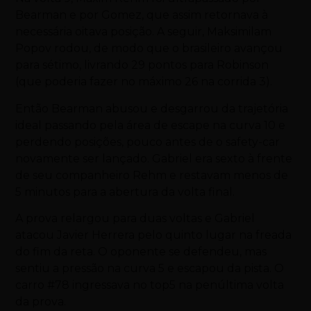
Bearman e por Gomez, que assim retornava à
necessária oitava posição. A seguir, Maksimilam
Popov rodou, de modo que o brasileiro avançou
para sétimo, livrando 29 pontos para Robinson
(que poderia fazer no máximo 26 na corrida 3).
Então Bearman abusou e desgarrou da trajetória
ideal passando pela área de escape na curva 10 e
perdendo posições, pouco antes de o safety-car
novamente ser lançado. Gabriel era sexto à frente
de seu companheiro Rehm e restavam menos de
5 minutos para a abertura da volta final.
A prova relargou para duas voltas e Gabriel
atacou Javier Herrera pelo quinto lugar na freada
do fim da reta. O oponente se defendeu, mas
sentiu a pressão na curva 5 e escapou da pista. O
carro #78 ingressava no top5 na penúltima volta
da prova.