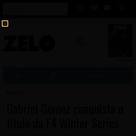
Zelo 53
MOTOR
Gabriel Gomez conquista o
título da F4 Winter Series