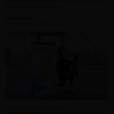
Catarinense garante o título com uma corrida de
antecipação em Barcelona
Por
Redação
Atualizado em
10/03/2025
-
01:19
Gabriel Gomez Foto: Fotocar13
Gabriel Gomez
é o campeão da F4 Winter Series