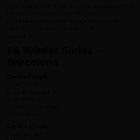
Assim Gabriel Gomez fechou o campeonato com o
título e 11 top5s em 12 corridas, sendo as nove
primeiras nos três primeiros lugares do pódio. A
equipe US Racing foi a campeã entre as
escuderias.
F4 Winter Series –
Barcelona
Corrida 1 (top5)
1. Leo Robinson
2. Fionn McLaughlin
3. Kabir Anurag
4. Artem Severiukhin
5. Davide Larini
Corrida 2 (top5)
1. Leo Robinson