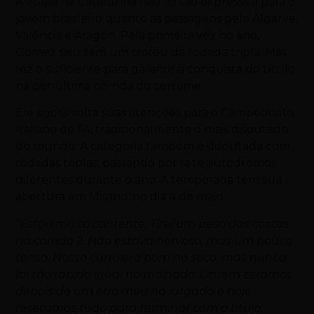
A etapa na Catalunha não foi tão expressiva para o
jovem brasileiro quanto as passagens pelo Algarve,
Valência e Aragón. Pela primeira vez no ano,
Gomez saiu sem um troféu da rodada tripla. Mas
fez o suficiente para garantir a conquista do título
na penúltima corrida do certame.
Ele agora volta suas atenções para o Campeonato
Italiano de F4, tradicionalmente o mais disputado
do mundo. A categoria também é disputada com
rodadas triplas, passando por sete autódromos
diferentes durante o ano. A temporada tem sua
abertura em Misano, no dia 4 de maio.
“
Estou muito contente. Tirei um peso das costas
na corrida 2. Não estava nervoso, mas um pouco
tenso. Nosso carro era bom no seco, mas nunca
foi tão rápido igual no molhado. Ontem zeramos
depois de um erro meu na largada e hoje
resetamos tudo para terminar com o título.