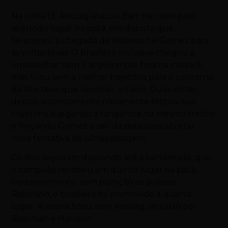
Na volta 13, Anurag atacou Bart Harrison pelo
segundo lugar na pista, em disputa que
favoreceu a chegada de Robinson e Gomez para
as voltas finais. O brasileiro inclusive chegou a
emparelhar com o argelino por fora na curva 9,
mas ficou sem a melhor trajetória para o contorno
da 10 e teve que recolher o carro. Duas voltas
depois, o concorrente novamente forçou sua
trajetória alargando a tangência no mesmo trecho
e forçando Gomez a sair da pista para abortar
nova tentativa de ultrapassagem.
Os dois seguiram duelando até a bandeirada, que
o campeão recebeu em quinto lugar na pista.
Posteriormente, com punição ao próprio
Robinson, o brasileiro foi promovido a quarto
lugar. A vitória ficou com Anurag, seguido por
Bearman e Harrison.