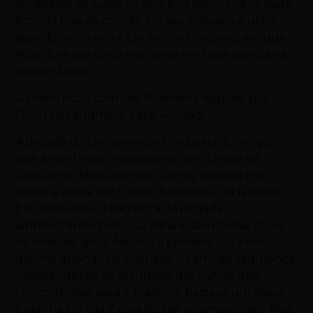
No apagar as luzes, o carro #78 falhou na largada,
ficando fora da corrida. Foi seu primeiro e único
abandono no ano e também a única vez em que
ficou fora dos cinco melhores em uma corrida na
Winter Series.
A vitória ficou com Leo Robinson, seguido por
Fionn McLaughlin e Kabir Anurag.
A decisão do campeonato ficou para domingo,
que amanheceu novamente com chuva na
Catalunha. Mais uma vez Gomez alinhou em
oitavo e desta vez o carro funcionou na largada.
Ele sobreviveu à bagunça da largada
administrando bem sua linha e, sem tomar riscos
no meio do spray, fechou a primeira volta em
décimo quando foi acionado o carro de segurança.
Independente do resultado dos outros dois
concorrentes, para o brasileiro bastava um oitavo
lugar na corrida 2 para fechar o campeonato. Mas