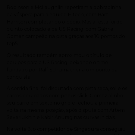
Robinson e McLaughlin repetiram a dobradinha
da véspera para a equipe Hitech, com Bart
Harrison completando o pódio. Mas a festa foi do
quinto colocado e da US Racing, com Gabriel
Gomez campeão na pista graças aos 10 pontos do
top5.
O resultado também aproximou o título de
equipes para a US Racing, deixando o time
fundado por Ralf Schumacher a um ponto da
conquista.
A corrida final foi disputada com pista seca, sol e os
carros equipados com pneus slick. Gomez alinhou
seu carro em sexto no grid e fechou a primeira
volta na mesma posição, após disputa com Artem
Severiukhin e Kabir Anurag nas curvas iniciais.
Na volta 3, o competidor de Singapura conseguiu