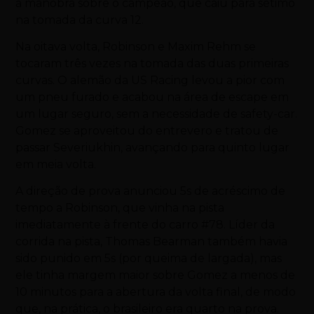
a manobra sobre o campeão, que caiu para sétimo
na tomada da curva 12.
Na oitava volta, Robinson e Maxim Rehm se
tocaram três vezes na tomada das duas primeiras
curvas. O alemão da US Racing levou a pior com
um pneu furado e acabou na área de escape em
um lugar seguro, sem a necessidade de safety-car.
Gomez se aproveitou do entrevero e tratou de
passar Severiukhin, avançando para quinto lugar
em meia volta.
A direção de prova anunciou 5s de acréscimo de
tempo a Robinson, que vinha na pista
imediatamente à frente do carro #78. Líder da
corrida na pista, Thomas Bearman também havia
sido punido em 5s (por queima de largada), mas
ele tinha margem maior sobre Gomez a menos de
10 minutos para a abertura da volta final, de modo
que, na prática, o brasileiro era quarto na prova.