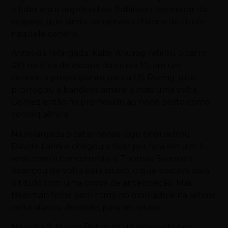
o líder era o argelino Leo Robinson, vencedor da
véspera, que ainda conservava chance de título
naquele cenário.
Antes da relargada, Kabir Anurag retirou o carro
#19 na área de escape da curva 10, em um
contexto preocupante para a US Racing, que
prorrogou a bandeira amarela mais uma volta.
Gomez então foi promovido ao nono posto como
consequência.
Na relargada o catarinense logo enquadrou
Davide Larini e chegou a ficar por fora em um 3-
wide com o concorrente e Thomas Bearman.
Avançou de volta para oitavo, o que bastava para
o título com uma prova de antecipação. Mas
Bearman tinha bom ritmo no molhado e na sétima
volta atacou decidido, para ser oitavo.
Na volta 9, Maxim Rehm foi ultrapassado por