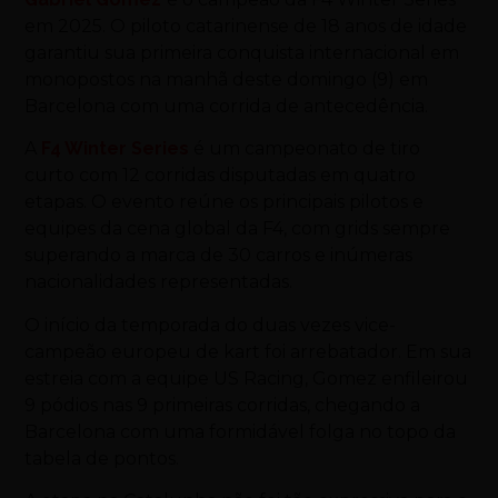
em 2025. O piloto catarinense de 18 anos de idade
garantiu sua primeira conquista internacional em
monopostos na manhã deste domingo (9) em
Barcelona com uma corrida de antecedência.
A
F4 Winter Series
é um campeonato de tiro
curto com 12 corridas disputadas em quatro
etapas. O evento reúne os principais pilotos e
equipes da cena global da F4, com grids sempre
superando a marca de 30 carros e inúmeras
nacionalidades representadas.
O início da temporada do duas vezes vice-
campeão europeu de kart foi arrebatador. Em sua
estreia com a equipe US Racing, Gomez enfileirou
9 pódios nas 9 primeiras corridas, chegando a
Barcelona com uma formidável folga no topo da
tabela de pontos.