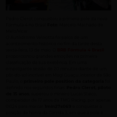
Pedro Clerot conquistou a primeira pole da nova
Fórmula 4 no Brasil
Foto
: Marcelo Machado de
Melo/Vicar
O Autódromo Velocitta foi palco de um
acontecimento histórico no fim da tarde desta
sexta-feira, 13 de maio. O
BRB Fórmula 4 Brasil
proporcionou grandes emoções na primeira
classificação da sua existência. Em uma
empolgante sessão de 20 minutos diante de um
pôr-do-sol incrível em Mogi Guaçu, interior de São
Paulo, o
primeiro pole position da categoria
foi
definido nos segundos finais.
Pedro Clerot, piloto
de 15 anos
, superou o mineiro Lucas Staico,
competidor de 17 anos da TMG Racing, por apenas
0s124 para marcar
1min27s069
e conquistar a
posição de honra da Corrida 3, em que a pole é