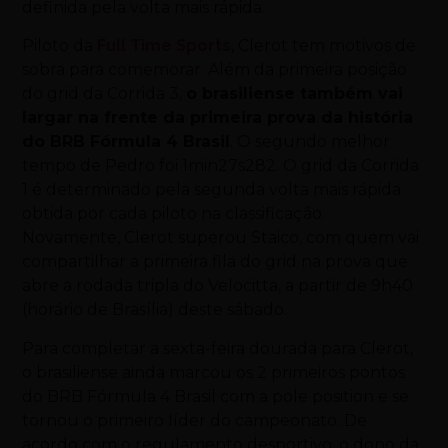
definida pela volta mais rápida.
Piloto da
Full Time Sports
, Clerot tem motivos de
sobra para comemorar. Além da primeira posição
do grid da Corrida 3,
o brasiliense também vai
largar na frente da primeira prova da história
do BRB Fórmula 4 Brasil
. O segundo melhor
tempo de Pedro foi 1min27s282. O grid da Corrida
1 é determinado pela segunda volta mais rápida
obtida por cada piloto na classificação.
Novamente, Clerot superou Staico, com quem vai
compartilhar a primeira fila do grid na prova que
abre a rodada tripla do Velocitta, a partir de 9h40
(horário de Brasília) deste sábado.
Para completar a sexta-feira dourada para Clerot,
o brasiliense ainda marcou os 2 primeiros pontos
do BRB Fórmula 4 Brasil com a pole position e se
tornou o primeiro líder do campeonato. De
acordo com o regulamento desportivo, o dono da