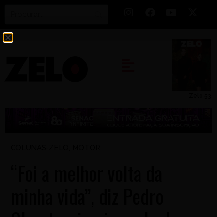
Zelo 53
COLUNAS-ZELO
,
MOTOR
“Foi a melhor volta da
minha vida”, diz Pedro