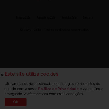
Sobre a Zelo
Anuncie na Zelo
Revista Zelo
Contato
© 2025 - Zelo - Todos os direitos reservados.
Este site utiliza cookies
Utilizamos cookies essenciais e tecnologias semelhantes de
acordo com a nossa
Política de Privacidade
e, ao continuar
navegando, você concorda com estas condições.
Ok