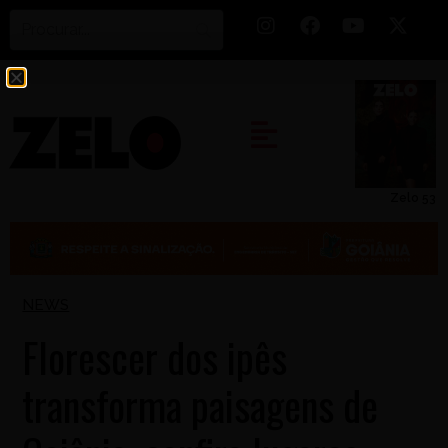
Zelo 53
NEWS
Florescer dos ipês
transforma paisagens de