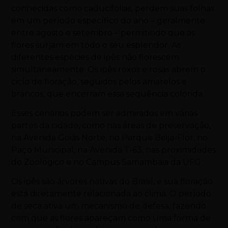
conhecidas como caducifólias, perdem suas folhas
em um período específico do ano – geralmente
entre agosto e setembro – permitindo que as
flores surjam em todo o seu esplendor. As
diferentes espécies de ipês não florescem
simultaneamente. Os ipês roxos e rosas abrem o
ciclo de floração, seguidos pelos amarelos e
brancos, que encerram essa sequência colorida.
Esses cenários podem ser admirados em várias
partes da cidade, como nas áreas de preservação,
na Avenida Goiás Norte, no Parque Beija-Flor, no
Paço Municipal, na Avenida T-63, nas proximidades
do Zoológico e no Campus Samambaia da UFG.
Os ipês são árvores nativas do Brasil, e sua floração
está diretamente relacionada ao clima. O período
de seca ativa um mecanismo de defesa, fazendo
com que as flores apareçam como uma forma de