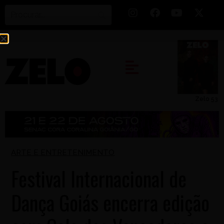
Zelo 53
ARTE E ENTRETENIMENTO
Festival Internacional de
Dança Goiás encerra edição