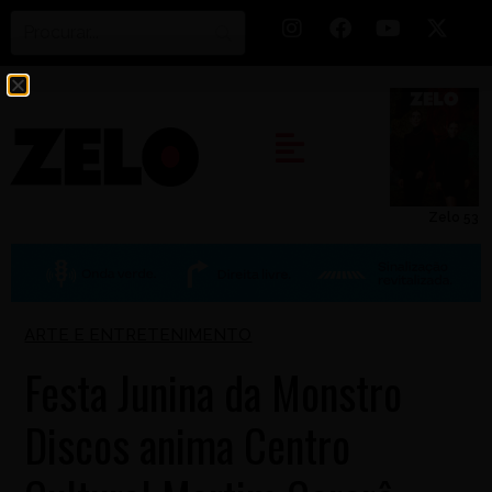
Zelo 53
ARTE E ENTRETENIMENTO
Festa Junina da Monstro
Discos anima Centro