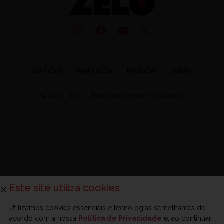
Sobre a Zelo
Anuncie na Zelo
Revista Zelo
Contato
© 2025 - Zelo - Todos os direitos reservados.
Este site utiliza cookies
Utilizamos cookies essenciais e tecnologias semelhantes de
acordo com a nossa
Política de Privacidade
e, ao continuar