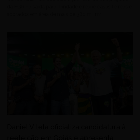
da FGR na saída para Trindade e reúne casas térreas e
sobrados em área de mais de 380 mil m²
Daniel Vilela oficializa candidatura à
reeleição em Goiás e apresenta