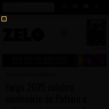
Zelo 53
ARTE E ENTRETENIMENTO
Fargo 2025 celebra
centenário de Poteiro e