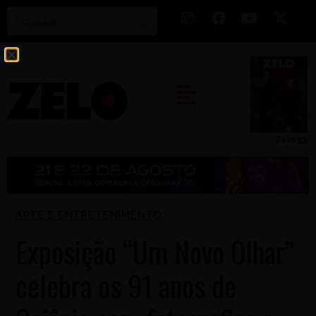
Zelo 53
ARTE E ENTRETENIMENTO
Exposição “Um Novo Olhar”
celebra os 91 anos de