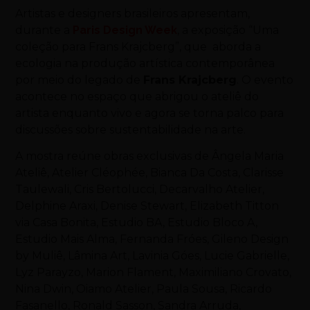
Artistas e designers brasileiros apresentam,
durante a
Paris Design Week
, a exposição “Uma
coleção para Frans Krajcberg”, que aborda a
ecologia na produção artística contemporânea
por meio do legado de
Frans Krajcberg
. O evento
acontece no espaço que abrigou o ateliê do
artista enquanto vivo e agora se torna palco para
discussões sobre sustentabilidade na arte.
A mostra reúne obras exclusivas de Ângela Maria
Ateliê, Atelier Cléophée, Bianca Da Costa, Clarisse
Taulewali, Cris Bertolucci, Decarvalho Atelier,
Delphine Araxi, Denise Stewart, Elizabeth Titton
via Casa Bonita, Estudio BA, Estudio Bloco A,
Estudio Mais Alma, Fernanda Fróes, Gileno Design
by Muliê, Lâmina Art, Lavinia Góes, Lucie Gabrielle,
Lyz Parayzo, Marion Flament, Maximiliano Crovato,
Nina Dwin, Oiamo Atelier, Paula Sousa, Ricardo
Fasanello, Ronald Sasson, Sandra Arruda,