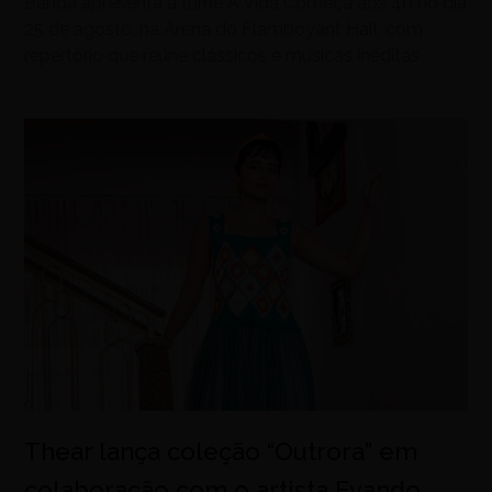
Banda apresenta a turnê A Vida Começa aos 40 no dia
25 de agosto, na Arena do Flamboyant Hall, com
repertório que reúne clássicos e músicas inéditas
Thear lança coleção “Outrora” em
colaboração com o artista Evando