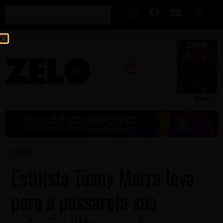
Zelo 53
MODA
Estilista Tuany Marra leva
para a passarela sua