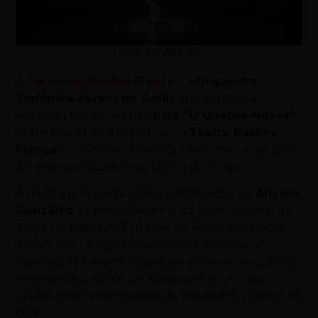
(Foto: Divulgação)
A
Cia Jovem Basileu França
e a
Orquestra
Sinfônica Jovem de Goiás
apresentam a
segunda temporada do
balé “O Quebra-Nozes”
,
entre 18 e 21 de dezembro, no
Teatro Basileu
França
, em Goiânia. As sessões acontecem às 20h
de quinta a sábado e às 16h no domingo.
A montagem conta com a participação de
Anyelo
González
, primeiro bailarino do Balé Nacional de
Cuba, no papel do Príncipe do Reino dos Doces.
Após a boa recepção da primeira semana, o
espetáculo retorna ao palco e oferece ao público
nova oportunidade de acompanhar um dos
títulos mais reconhecidos do repertório clássico do
balé.