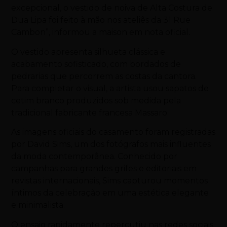
excepcional, o vestido de noiva de Alta Costura de
Dua Lipa foi feito à mão nos ateliês da 31 Rue
Cambon”, informou a maison em nota oficial.
O vestido apresenta silhueta clássica e
acabamento sofisticado, com bordados de
pedrarias que percorrem as costas da cantora.
Para completar o visual, a artista usou sapatos de
cetim branco produzidos sob medida pela
tradicional fabricante francesa Massaro.
As imagens oficiais do casamento foram registradas
por
David Sims
, um dos fotógrafos mais influentes
da moda contemporânea. Conhecido por
campanhas para grandes grifes e editoriais em
revistas internacionais, Sims capturou momentos
íntimos da celebração em uma estética elegante
e minimalista.
O ensaio rapidamente repercutiu nas redes sociais