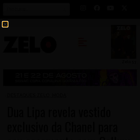
Zelo 53
DESTAQUES ZELO
,
MODA
Dua Lipa revela vestido
exclusivo da Chanel para