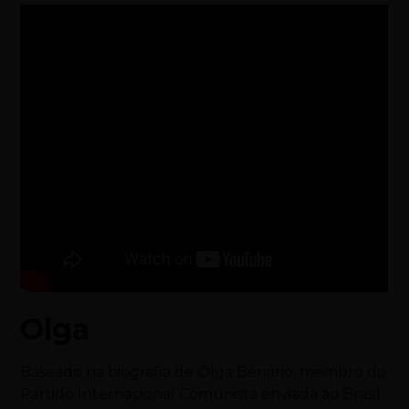
Olga
Baseado na biografia de Olga Benário, membro do
Partido Internacional Comunista enviada ao Brasil