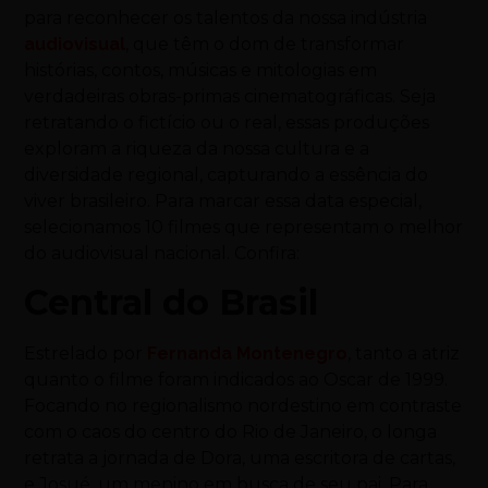
para reconhecer os talentos da nossa indústria
audiovisual
, que têm o dom de transformar
histórias, contos, músicas e mitologias em
verdadeiras obras-primas cinematográficas. Seja
retratando o fictício ou o real, essas produções
exploram a riqueza da nossa cultura e a
diversidade regional, capturando a essência do
viver brasileiro. Para marcar essa data especial,
selecionamos 10 filmes que representam o melhor
do audiovisual nacional. Confira:
Central do Brasil
Estrelado por
Fernanda Montenegro
, tanto a atriz
quanto o filme foram indicados ao Oscar de 1999.
Focando no regionalismo nordestino em contraste
com o caos do centro do Rio de Janeiro, o longa
retrata a jornada de Dora, uma escritora de cartas,
e Josué, um menino em busca de seu pai. Para