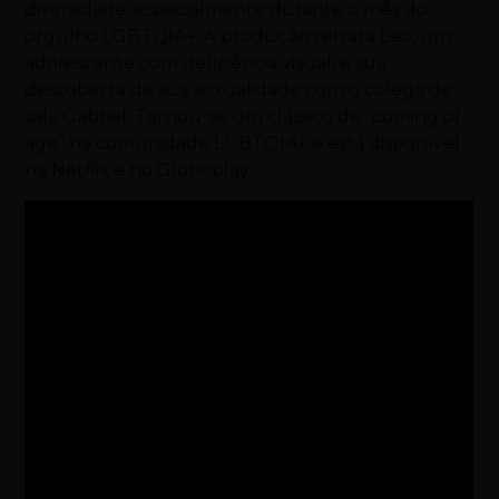
diversidade, especialmente durante o mês do
orgulho LGBTQIA+. A produção retrata Leo, um
adolescente com deficiência visual, e sua
descoberta de sua sexualidade com o colega de
sala Gabriel. Tornou-se um clássico de “coming of
age” na comunidade LGBTQIA+ e está disponível
na Netflix e no Globoplay.