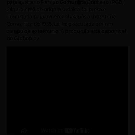
para auxiliar o Partido Comunista Brasileiro (PCB).
Olga, alemã de origem judaica, foi presa e
deportada para a Alemanha após a Intentona
Comunista de 1935. Lá, foi executada em um
campo de extermínio. A produção está disponível
no Globoplay.