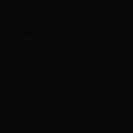
Sobre a Zelo
Anuncie na Zelo
Revista Zelo
Contato
© 2025 - Zelo - Todos os direitos reservados.