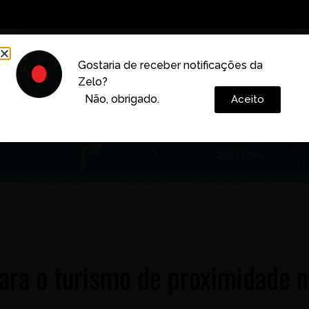
Decoração
Vida e Estilo
Cotidiano
Cultura
Gostaria de receber notificações da
Zelo?
Colunas
Não, obrigado.
Aceito
ara o turismo de proximidade 