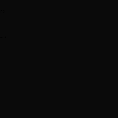
rio
ção