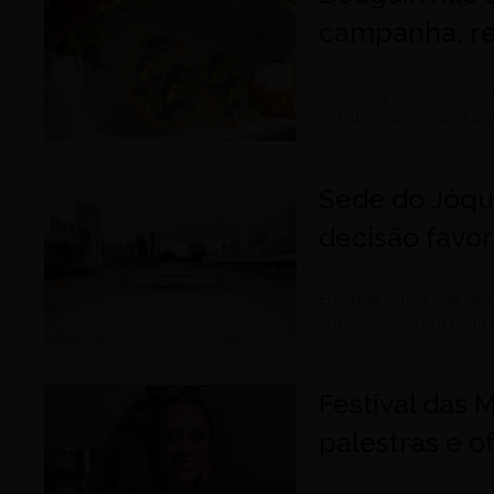
campanha, re
agosto 3, 2026
Shopping lança ação pr
institucional e amplia á
Sede do Jóqu
decisão favor
agosto 1, 2026
Entidade afirma que des
em discussão em outra a
Festival das M
palestras e o
julho 31, 2026