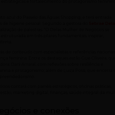
estratégicas e fortalecimento do protagonismo feminin
to azul do Passeio das Águas Shopping, e terá entrada
ns de higiene pessoal. Segundo a gestora do
Sebrae Dela
ealização de palestras. “O Delas Mulher de Negócios se
struturada em três pilares fundamentais: inspirar,
firma.
as de conteúdo com especialistas e referências nacionai
ça feminina. Entre os destaques estão Gue Oliveira, qu
a; Dani Amaral, com reflexões sobre resiliência e
inina e protagonismo; além de Luiza Possi, que encerra 
mpreendedorismo.
os contará com painéis estratégicos, oficinas práticas,
stão, marketing digital, finanças, saúde integral da mu
egócios e conexões