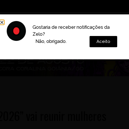
Decoração
Vida e Estilo
Cotidiano
Cultura
Gostaria de receber notificações da
Zelo?
Colunas
Não, obrigado.
Aceito
2026” vai reunir mulheres