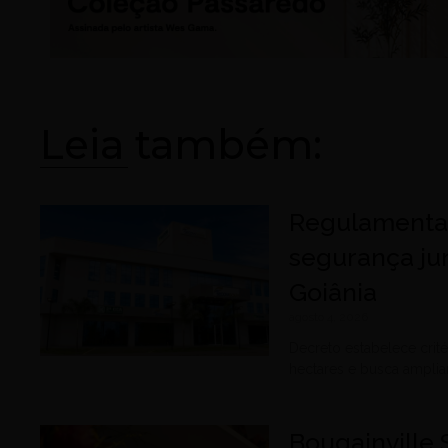
Leia também:
Regulamentaç
segurança ju
Goiânia
agosto 4, 2026
Decreto estabelece cri
hectares e busca amplia
Bougainville