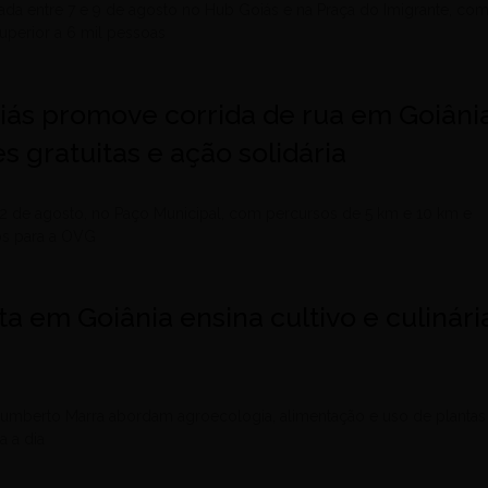
ada entre 7 e 9 de agosto no Hub Goiás e na Praça do Imigrante, co
superior a 6 mil pessoas
oiás promove corrida de rua em Goiâni
s gratuitas e ação solidária
 2 de agosto, no Paço Municipal, com percursos de 5 km e 10 km e
os para a OVG
ita em Goiânia ensina cultivo e culinári
umberto Marra abordam agroecologia, alimentação e uso de plantas
a a dia