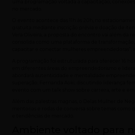
uma programação voltada à capacitação, conexões 
no mercado.
O evento acontece das 11h às 20h, no estacionamen
gratuita mediante inscrição prévia e doação de ite
Vera Oliveira, a proposta do encontro vai além da r
consolida como uma plataforma de transformação, e
capacitar e conectar mulheres empreendedoras”, a
A programação foi estruturada para oferecer 16 hor
em diferentes áreas do empreendedorismo e lideran
abordará autenticidade e mentalidade empreendedor
superação; Fernanda Aoki, discutindo liderança fem
evento com um talk show sobre carreira, arte e e
Além das palestras magnas, o Delas Mulher de Negóci
mentorias e rodas de conversa sobre temas como ge
e tendências de mercado.
Ambiente voltado para n