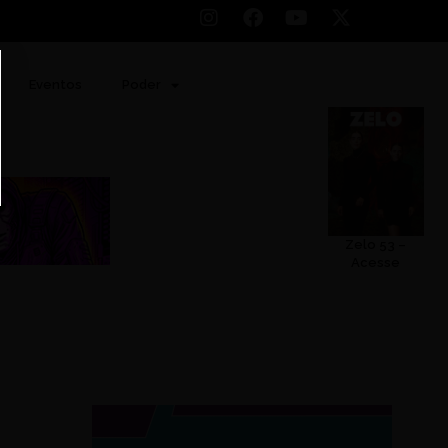
Eventos
Poder
Zelo 53 –
Acesse