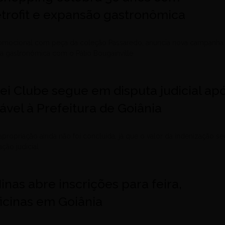
trofit e expansão gastronômica
omocional com peça da coleção Passaredo, anuncia nova campanha
rea gastronômica com o Pátio Bougainville
ei Clube segue em disputa judicial ap
ável à Prefeitura de Goiânia
apropriação ainda não foi concluída, já que o valor da indenização s
ção judicial
inas abre inscrições para feira,
ficinas em Goiânia