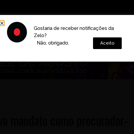
Decoração
Vida e Estilo
Cotidiano
Cultura
Gostaria de receber notificações da
Zelo?
Colunas
Não, obrigado.
Aceito
ovo mandato como procurador-