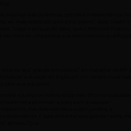
tiça.
as matérias mais polêmicas, com total independência mor
ez ser mais respeitado pelo povo goiano”, disse Caiado. 
or, “trago o aplauso de saber que o Ministério Público,
tá nas mãos de uma pessoa que tem toda essa qualificaç
.
ás reiterou seu “grande entusiasmo” em trabalhar no MP 
ortalecer a atuação do órgão, em um cenário social cad
o pelo que é público.
mover a justiça se mostra ainda mais difícil na sociedade
tinuaremos a promover a justiça em quaisquer
artidarismos, mas defendendo a ordem jurídica, a
 e independente. E para enfrentar essa grande tarefa, m
os”, afirmou Cyro.