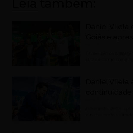
Leia também:
Daniel Vilela
Goiás e apre
agosto 6, 2026
Convenção da coligação
Luiz do Carmo como can
Daniel Vilela
continuidade
agosto 5, 2026
Governador destaca prop
durante evento realiza