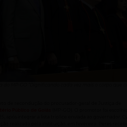
ra do MP-GO “Dignificando cada vez mais o corpo que
creto de recondução do procurador-geral de Justiça de
stério Público de Goiás
(MP-GO). O promotor foi escolhi
5, após integrar a lista tríplice enviada ao governador. C
ção realizada pela instituição, em fevereiro. Peres rece