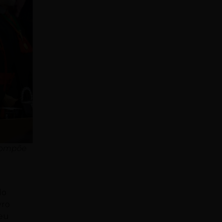
 compõe
do
yro
beu