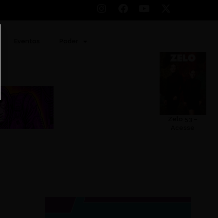
Eventos
Poder
Zelo 53 –
Acesse