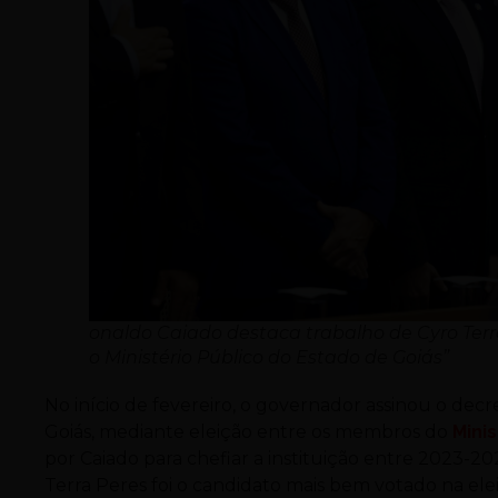
onaldo Caiado destaca trabalho de Cyro Ter
o Ministério Público do Estado de Goiás”
No início de fevereiro, o governador assinou o de
Goiás, mediante eleição entre os membros do
Mini
por Caiado para chefiar a instituição entre 2023-202
Terra Peres foi o candidato mais bem votado na elei