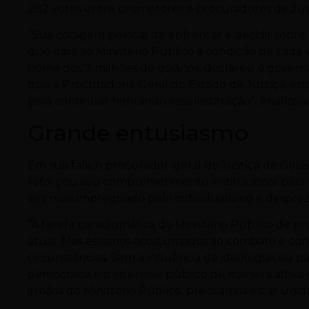
282 votos entre promotores e procuradores de Jus
“Sua coragem pessoal de enfrentar e decidir sobre 
que dará ao Ministério Público a condição de cada v
nome dos 7 milhões de goianos, declarou o governad
que a Procuradoria-Geral do Estado de Justiça, es
para continuar honrando essa instituição”, finalizou
Grande entusiasmo
Em sua fala, o procurador-geral de Justiça de Goi
reforçou seu comprometimento institucional para f
vez mais impregnado pelo individualismo e desprez
“A tarefa paradigmática do Ministério Público de pro
atual. Mas estamos acostumados ao combate e con
circunstâncias. Sem a influência de ideologias ou p
democracia e o interesse público de maneira altiva
irmãos do Ministério Público, precisamos estar unid