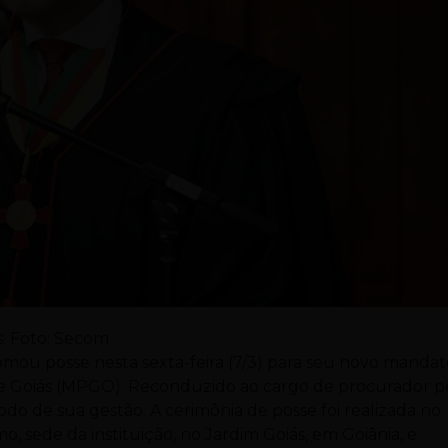
s. Foto: Secom
tomou posse nesta sexta-feira (7/3) para seu novo manda
 de Goiás (MPGO). Reconduzido ao cargo de procurador p
odo de sua gestão. A cerimônia de posse foi realizada no
o, sede da instituição, no Jardim Goiás, em Goiânia, e