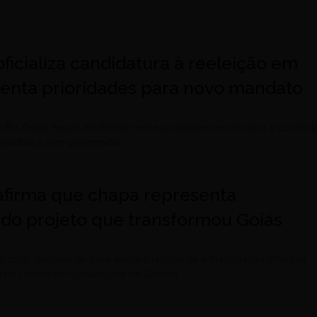
 oficializa candidatura à reeleição em
senta prioridades para novo mandato
 Pra Goiás Seguir em Frente reúne apoiadores em Goiânia e confirm
didato a vice-governador
 afirma que chapa representa
 do projeto que transformou Goiás
ostas, unidade da base aliada e legado da administração estadual
do no Centro de Convenções de Goiânia