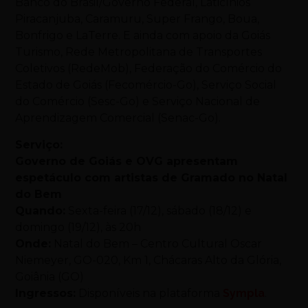
Banco do Brasil/Governo Federal, Laticínios
Piracanjuba, Caramuru, Super Frango, Boua,
Bonfrigo e LaTerre. E ainda com apoio da Goiás
Turismo, Rede Metropolitana de Transportes
Coletivos (RedeMob), Federação do Comércio do
Estado de Goiás (Fecomércio-Go), Serviço Social
do Comércio (Sesc-Go) e Serviço Nacional de
Aprendizagem Comercial (Senac-Go).
Serviço:
Governo de Goiás e OVG apresentam
espetáculo com artistas de Gramado no Natal
do Bem
Quando:
Sexta-feira (17/12), sábado (18/12) e
domingo (19/12), às 20h
Onde:
Natal do Bem – Centro Cultural Oscar
Niemeyer, GO-020, Km 1, Chácaras Alto da Glória,
Goiânia (GO)
Ingressos:
Disponíveis na plataforma
Sympla
.