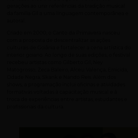
gerações ao unir referências da tradição musical
da família Gil a uma linguagem contemporânea e
autoral.
Criado em 2000, o Canto da Primavera nasceu
com a proposta de descentralizar as ações
culturais de Goiânia e fortalecer a cena artística do
interior goiano. Ao longo de suas edições, o festival
recebeu artistas como
Gilberto Gil
,
Ney
Matogrosso
,
Zeca Baleiro
,
Alceu Valença
,
Emicida
,
Cidade Negra
,
Skank
e
Nando Reis
. Além dos
shows, a programação inclui oficinas e atividades
formativas voltadas à capacitação musical e à
troca de experiências entre artistas, estudantes e
profissionais da cultura.