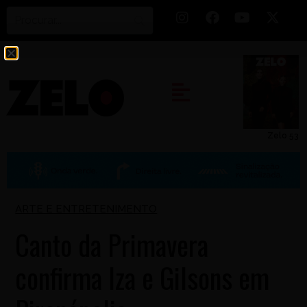
Zelo 53
ARTE E ENTRETENIMENTO
Canto da Primavera
confirma Iza e Gilsons em