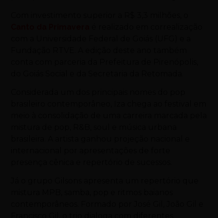
Com investimento superior a R$ 3,3 milhões, o
Canto da Primavera
é realizado em correalização
com a Universidade Federal de Goiás (UFG) e a
Fundação RTVE. A edição deste ano também
conta com parceria da Prefeitura de Pirenópolis,
do Goiás Social e da Secretaria da Retomada.
Considerada um dos principais nomes do pop
brasileiro contemporâneo, Iza chega ao festival em
meio à consolidação de uma carreira marcada pela
mistura de pop, R&B, soul e música urbana
brasileira. A artista ganhou projeção nacional e
internacional por apresentações de forte
presença cênica e repertório de sucessos.
Já o grupo Gilsons apresenta um repertório que
mistura MPB, samba, pop e ritmos baianos
contemporâneos. Formado por José Gil, João Gil e
Francisco Gil, o trio dialoga com diferentes