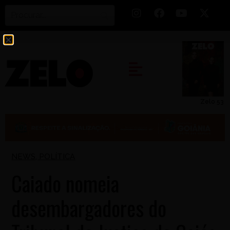
Zelo 53
NEWS
,
POLÍTICA
Caiado nomeia
desembargadores do