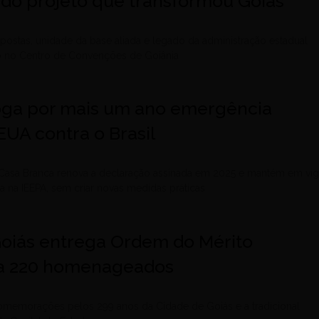
 do projeto que transformou Goiás
ostas, unidade da base aliada e legado da administração estadual
do no Centro de Convenções de Goiânia
ga por mais um ano emergência
EUA contra o Brasil
 Casa Branca renova a declaração assinada em 2025 e mantém em vig
 na IEEPA, sem criar novas medidas práticas
oiás entrega Ordem do Mérito
a 220 homenageados
comemorações pelos 299 anos da Cidade de Goiás e a tradicional