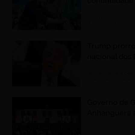
continuidade
agosto 5, 2026
Governador destaca prop
durante evento realiza
Trump prorro
nacional dos 
julho 28, 2026
Decisão publicada pela
ordem executiva baseada
Governo de G
Anhanguera 
julho 22, 2026
Cerimônia integrou as 