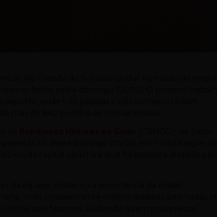
mo ao Rio Grande do Sul para ajudar na missão de resga
imeiros êxitos neste domingo (05/05). O primeiro trabal
 Leopoldo, onde três pessoas e três cachorros foram
ão mais de 840 pedidos de vítimas ilhadas.
rpo de
Bombeiros Militares de Goiás
(CBMGO), no Setor
chegaram às 4h deste domingo (05/05) em Porto Alegre, d
40 km da capital gaúcha e que foi bastante afetado pel
der da equipe, destacou a importância da missão:
rana, onde possivelmente existem pessoas soterradas. M
o divina que fazemos, ajudando quem mais precisa”.