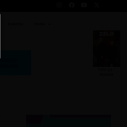
Eventos
Poder
Zelo 53 –
Acesse
m