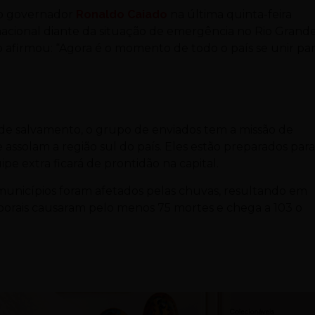
elo governador
Ronaldo Caiado
na última quinta-feira
 nacional diante da situação de emergência no Rio Grand
do afirmou: “Agora é o momento de todo o país se unir pa
 de salvamento, o grupo de enviados tem a missão de
 assolam a região sul do país. Eles estão preparados par
e extra ficará de prontidão na capital.
municípios foram afetados pelas chuvas, resultando em
porais causaram pelo menos 75 mortes e chega a 103 o