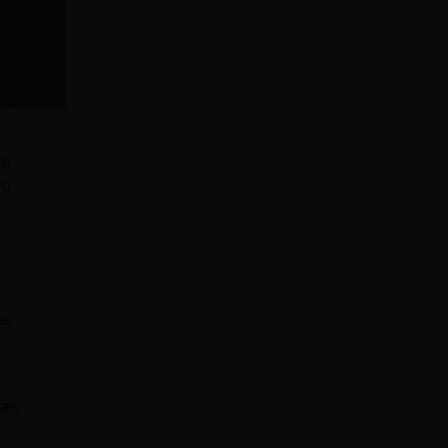
te
ho
e
as
ais