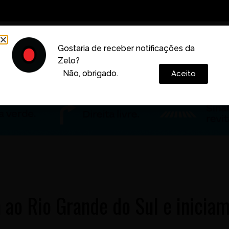
Decoração
Vida e Estilo
Cotidiano
Cultura
Gostaria de receber notificações da
Zelo?
Colunas
Não, obrigado.
Aceito
ao Rio Grande do Sul e inicia