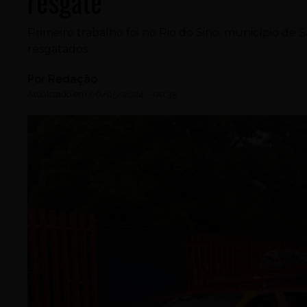
resgate
Primeiro trabalho foi no Rio do Sino, município de 
resgatados
Por
Redação
Atualizado em
06/05/2024
-
00:35