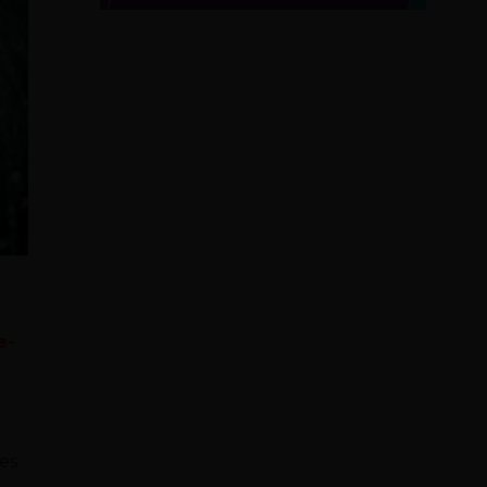
e-
res