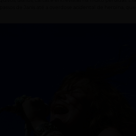
ivos, diários, cartas e entrevistas há muito perdidas. El
passos de Janis até a overdose acidental de heroína, que