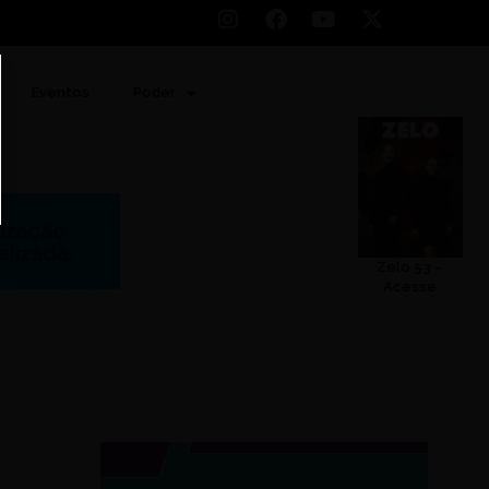
Eventos
Poder
Zelo 53 –
Acesse