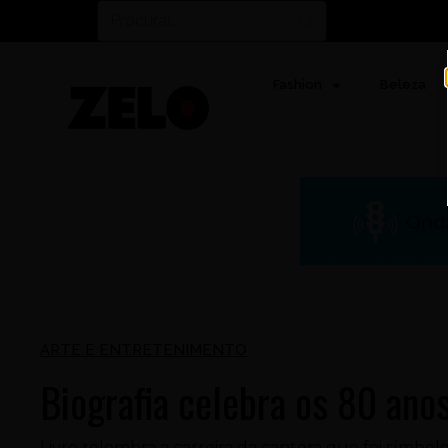
Fashion
Beleza
ARTE E ENTRETENIMENTO
Biografia celebra os 80 anos
Livro relembra a carreira da cantora que foi símbo