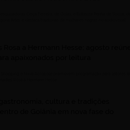
esquisadoras Ceiça Ferreira, de Goiás, e Edileuza Penha de Souza, d
egoria Artes e destaca trajetórias de mulheres negras no audiovisual
 Rosa a Hermann Hesse: agosto reún
ra apaixonados por leitura
le Shopping e Nova Acrópole promovem programação para leitores d
uimarães Rosa a Hermann Hesse
gastronomia, cultura e tradições
entro de Goiânia em nova fase do