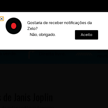
Decoração
Vida e Estilo
Cotidiano
Cultura
Gostaria de receber notificações da
Zelo?
Colunas
Não, obrigado.
Aceito
 de Janis Joplin
lo de independência feminina