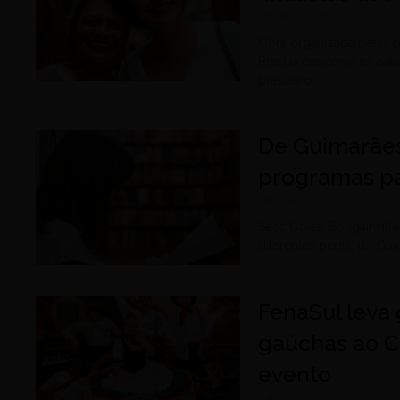
agosto 1, 2026
Obra organizada pelas p
Brasília concorre na cat
brasileiro
De Guimarães
programas pa
julho 31, 2026
Sesc Goiás, Bougainvil
diferentes perfis, de G
FenaSul leva 
gaúchas ao C
evento
julho 30, 2026